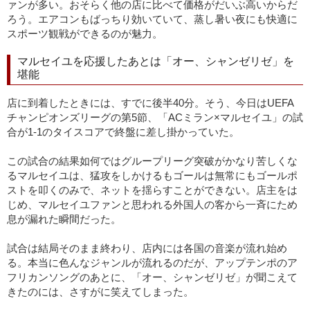
ァンが多い。おそらく他の店に比べて価格がだいぶ高いからだ
ろう。エアコンもばっちり効いていて、蒸し暑い夜にも快適に
スポーツ観戦ができるのが魅力。
マルセイユを応援したあとは「オー、シャンゼリゼ」を
堪能
店に到着したときには、すでに後半40分。そう、今日はUEFA
チャンピオンズリーグの第5節、「ACミラン×マルセイユ」の試
合が1-1のタイスコアで終盤に差し掛かっていた。
この試合の結果如何ではグループリーグ突破がかなり苦しくな
るマルセイユは、猛攻をしかけるもゴールは無常にもゴールポ
ストを叩くのみで、ネットを揺らすことができない。店主をは
じめ、マルセイユファンと思われる外国人の客から一斉にため
息が漏れた瞬間だった。
試合は結局そのまま終わり、店内には各国の音楽が流れ始め
る。本当に色んなジャンルが流れるのだが、アップテンポのア
フリカンソングのあとに、「オー、シャンゼリゼ」が聞こえて
きたのには、さすがに笑えてしまった。