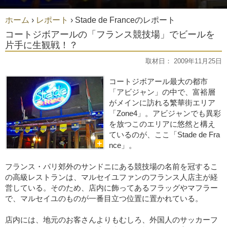
ホーム
›
レポート
›
Stade de Franceのレポート
コートジボアールの「フランス競技場」でビールを
片手に生観戦！？
取材日： 2009年11月25日
コートジボアール最大の都市
「アビジャン」の中で、富裕層
がメインに訪れる繁華街エリア
「Zone4」。アビジャンでも異彩
を放つこのエリアに悠然と構え
ているのが、ここ「Stade de Fra
nce」。
フランス・パリ郊外のサンドニにある競技場の名前を冠するこ
の高級レストランは、マルセイユファンのフランス人店主が経
営している。そのため、店内に飾ってあるフラッグやマフラー
で、マルセイユのものが一番目立つ位置に置かれている。
店内には、地元のお客さんよりもむしろ、外国人のサッカーフ