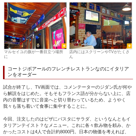
マルセイユの旗が一番目立つ場所
店内にはスクリーンやTVがたくさ
に
ん
コートジボアールのフレンチレストランなのにイタリア
ンをオーダー
試合が終了し、TV画面では、コメンテーターのジダン氏が何や
ら解説をはじめた。そもそもフランス語が分からない上に、店
内の音響はすでに音楽へと切り替わっているため、ようやく
我々も落ち着いて食事に集中することに。
今回、注文したのはピザにパスタにサラダ、というなんともイ
タリアンテイスト？なメニュー。これに各々飲み物を頼み、か
かったコストは4人で合計約8000円。日本の物価を考えれば、