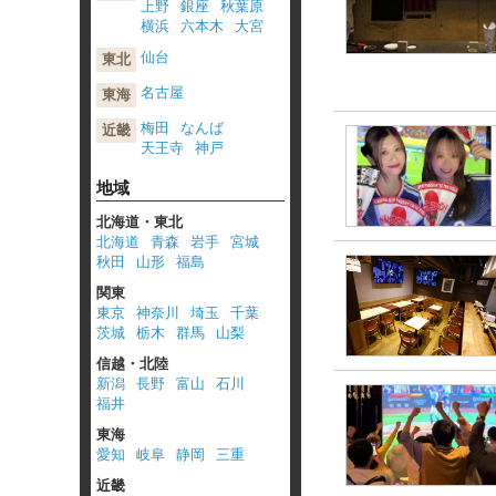
上野
銀座
秋葉原
横浜
六本木
大宮
仙台
東北
名古屋
東海
梅田
なんば
近畿
天王寺
神戸
地域
北海道・東北
北海道
青森
岩手
宮城
秋田
山形
福島
関東
東京
神奈川
埼玉
千葉
茨城
栃木
群馬
山梨
信越・北陸
新潟
長野
富山
石川
福井
東海
愛知
岐阜
静岡
三重
近畿