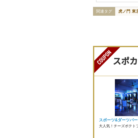
関連タグ
虎ノ門
東
スポカ
スポーツ&ダーツバー
大人気！チーズポテト