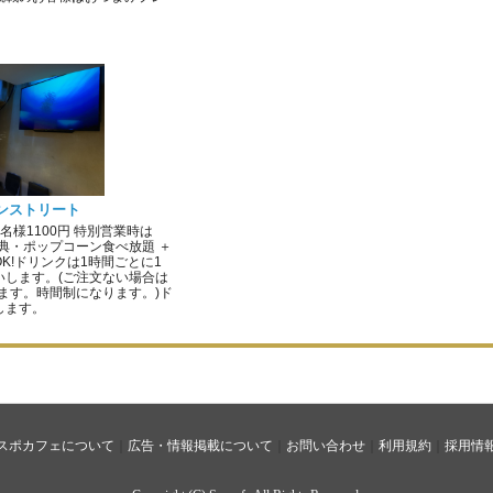
ボンストリート
名様1100円 特別営業時は
特典・ポップコーン食べ放題 ＋
K!ドリンクは1時間ごとに1
いします。(ご注文ない場合は
てます。時間制になります。)ド
します。
スポカフェについて
｜
広告・情報掲載について
｜
お問い合わせ
｜
利用規約
｜
採用情