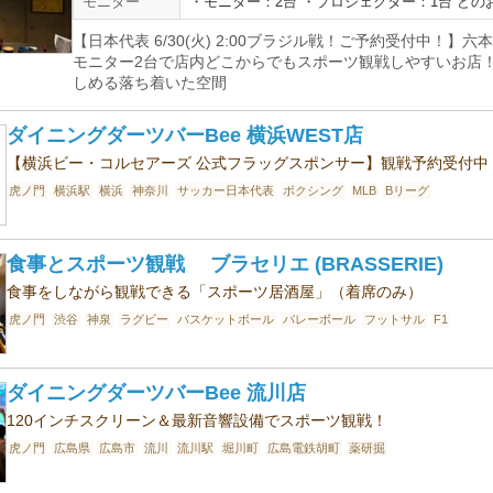
モニター
・モニター：2台 ・プロジェクター：1台 ど
【日本代表 6/30(火) 2:00ブラジル戦！ご予約受付中！
モニター2台で店内どこからでもスポーツ観戦しやすいお店
しめる落ち着いた空間
ダイニングダーツバーBee 横浜WEST店
【横浜ビー・コルセアーズ 公式フラッグスポンサー】観戦予約受付中
虎ノ門
横浜駅
横浜
神奈川
サッカー日本代表
ボクシング
MLB
Bリーグ
食事とスポーツ観戦 ブラセリエ (BRASSERIE)
食事をしながら観戦できる「スポーツ居酒屋」（着席のみ）
虎ノ門
渋谷
神泉
ラグビー
バスケットボール
バレーボール
フットサル
F1
ダイニングダーツバーBee 流川店
120インチスクリーン＆最新音響設備でスポーツ観戦！
虎ノ門
広島県
広島市
流川
流川駅
堀川町
広島電鉄胡町
薬研掘