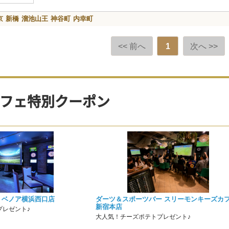
京
新橋
溜池山王
神谷町
内幸町
<< 前へ
1
次へ >>
フェ特別クーポン
 ベノア横浜西口店
ダーツ＆スポーツバー スリーモンキーズカ
新宿本店
プレゼント♪
大人気！チーズポテトプレゼント♪