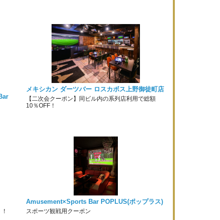
メキシカン ダーツバー ロスカボス上野御徒町店
ar
【二次会クーポン】同ビル内の系列店利用で総額
10％OFF！
Amusement×Sports Bar POPLUS(ポップラス)
ト！
スポーツ観戦用クーポン