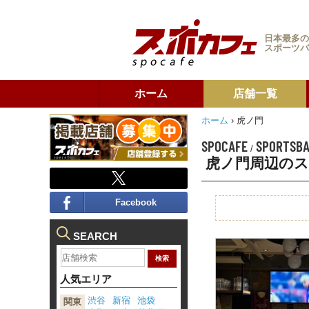
日本最多の
スポーツバ
ホーム
店舗一覧
ホーム
›
虎ノ門
SPOCAFE
SPORTSB
/
虎ノ門周辺の
Facebook
SEARCH
人気エリア
渋谷
新宿
池袋
関東