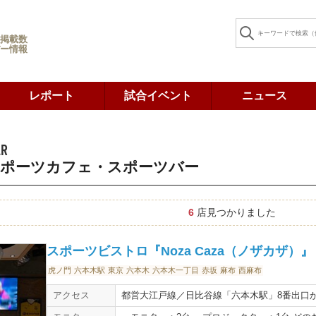
掲載数
ー情報
レポート
試合イベント
ニュース
AR
スポーツカフェ・スポーツバー
6
店見つかりました
スポーツビストロ『Noza Caza（ノザカザ）』 (Sport
虎ノ門
六本木駅
東京
六本木
六本木一丁目
赤坂
麻布
西麻布
アクセス
都営大江戸線／日比谷線「六本木駅」8番出口