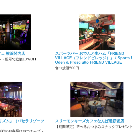
ェ 横浜関内店
スポーツバー おでんと生ハム『FRIEND
VILLAGE（フレンドビレッジ）』 / Sports B
ト提示で総額10％OFF
Oden & Prosciutto FRIEND VILLAGE
食べ放題500円
リズム』（パセラリゾーツ
スリーモンキーズカフェなんば道頓堀店
）
【期間限定】選べるおつまみスナックプレゼン
観戦のお客様はおつまみプレ