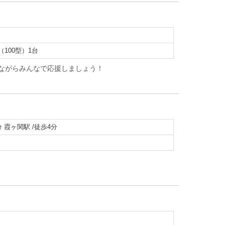
100型）1台
ながらみんなで応援しましょう！
 霞ヶ関駅 /徒歩4分