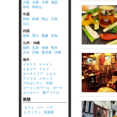
大阪
兵庫
京都
滋賀
奈良
和歌山
中国
鳥取
島根
岡山
広島
山口
四国
徳島
香川
愛媛
高知
九州・沖縄
福岡
佐賀
長崎
熊本
大分
宮崎
鹿児島
沖縄
海外
イギリス
スペイン
イタリア
ドイツ
オーストリア
トルコ
アメリカ
メキシコ
アルゼンチン
中国
コートジボワール
ガーナ
カメルーン
南アフリカ
業態
カフェ
バー
パブ
レストラン
居酒屋