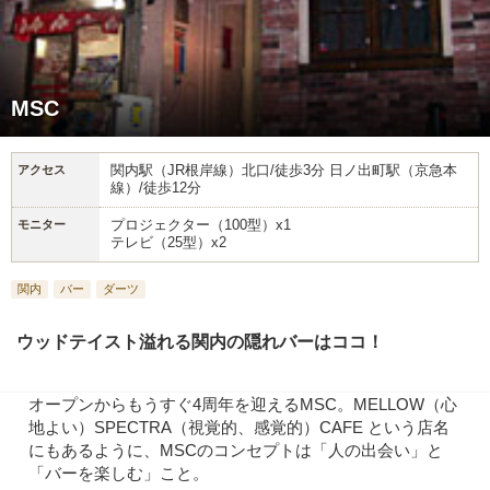
MSC
関内駅（JR根岸線）北口/徒歩3分 日ノ出町駅（京急本
アクセス
線）/徒歩12分
プロジェクター（100型）x1
モニター
テレビ（25型）x2
関内
バー
ダーツ
ウッドテイスト溢れる関内の隠れバーはココ！
オープンからもうすぐ4周年を迎えるMSC。MELLOW（心
地よい）SPECTRA（視覚的、感覚的）CAFE という店名
にもあるように、MSCのコンセプトは「人の出会い」と
「バーを楽しむ」こと。