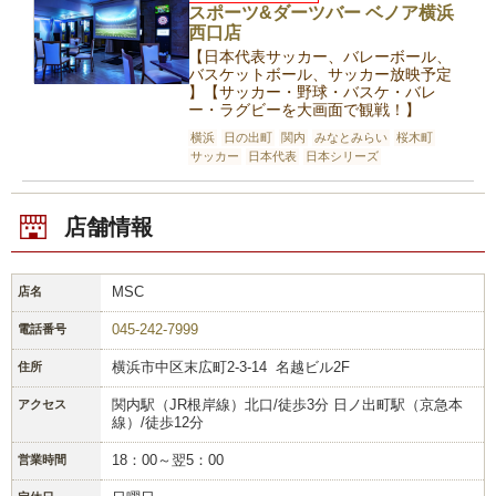
スポーツ&ダーツバー ベノア横浜
西口店
【日本代表サッカー、バレーボール、
バスケットボール、サッカー放映予定
】【サッカー・野球・バスケ・バレ
ー・ラグビーを大画面で観戦！】
横浜
日の出町
関内
みなとみらい
桜木町
サッカー
日本代表
日本シリーズ
店舗情報
MSC
店名
045-242-7999
電話番号
横浜市中区末広町2-3-14 名越ビル2F
住所
関内駅（JR根岸線）北口/徒歩3分 日ノ出町駅（京急本
アクセス
線）/徒歩12分
18：00～翌5：00
営業時間