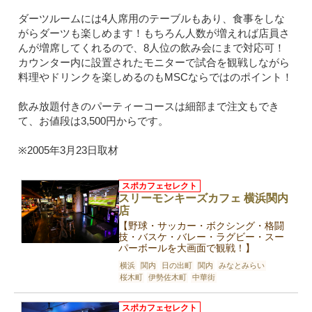
ダーツルームには4人席用のテーブルもあり、食事をしな
がらダーツも楽しめます！もちろん人数が増えれば店員さ
んが増席してくれるので、8人位の飲み会にまで対応可！
カウンター内に設置されたモニターで試合を観戦しながら
料理やドリンクを楽しめるのもMSCならではのポイント！
飲み放題付きのパーティーコースは細部まで注文もでき
て、お値段は3,500円からです。
※2005年3月23日取材
スポカフェセレクト
スリーモンキーズカフェ 横浜関内
店
【野球・サッカー・ボクシング・格闘
技・バスケ・バレー・ラグビー・スー
パーボールを大画面で観戦！】
横浜
関内
日の出町
関内
みなとみらい
桜木町
伊勢佐木町
中華街
スポカフェセレクト