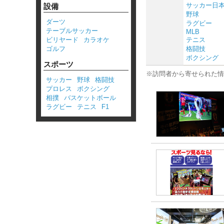
サッカー日
設備
野球
ダーツ
ラグビー
テーブルサッカー
MLB
ビリヤード
カラオケ
テニス
ゴルフ
格闘技
ボクシング
スポーツ
※訪問者から寄せられた情
サッカー
野球
格闘技
プロレス
ボクシング
相撲
バスケットボール
ラグビー
テニス
F1