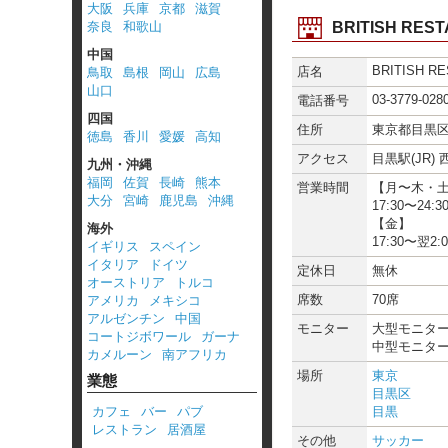
大阪
兵庫
京都
滋賀
BRITISH RE
奈良
和歌山
中国
BRITISH R
店名
鳥取
島根
岡山
広島
山口
03-3779-028
電話番号
四国
住所
東京都目黒区下
徳島
香川
愛媛
高知
アクセス
目黒駅(JR)
九州・沖縄
福岡
佐賀
長崎
熊本
営業時間
【月〜木・
大分
宮崎
鹿児島
沖縄
17:30〜24:3
【金】
海外
17:30〜翌2:0
イギリス
スペイン
イタリア
ドイツ
定休日
無休
オーストリア
トルコ
席数
70席
アメリカ
メキシコ
アルゼンチン
中国
モニター
大型モニター
コートジボワール
ガーナ
中型モニター
カメルーン
南アフリカ
場所
東京
業態
目黒区
カフェ
バー
パブ
目黒
レストラン
居酒屋
その他
サッカー