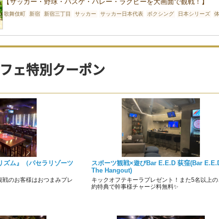
【サッカー・野球・バスケ・バレー・ラグビーを大画面で観戦！】
歌舞伎町
新宿
新宿三丁目
サッカー
サッカー日本代表
ボクシング
日本シリーズ
フェ特別クーポン
リズム』（パセラリゾーツ
スポーツ観戦×遊びBar E.E.D 荻窪(Bar E.E.D
）
The Hangout)
観戦のお客様はおつまみプレ
キックオフテキーラプレゼント！また5名以上の
約特典で幹事様チャージ料無料✨