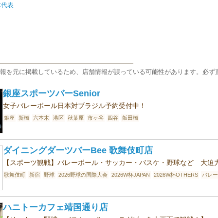
本代表
報を元に掲載しているため、店舗情報が誤っている可能性があります。必ず
銀座スポーツバーSenior
女子バレーボール日本対ブラジル予約受付中！
銀座
新橋
六本木
港区
秋葉原
市ヶ谷
四谷
飯田橋
ダイニングダーツバーBee 歌舞伎町店
【スポーツ観戦】バレーボール・サッカー・バスケ・野球など 大迫
歌舞伎町
新宿
野球
2026野球の国際大会
2026W杯JAPAN
2026W杯OTHERS
バレー
ハニトーカフェ靖国通り店