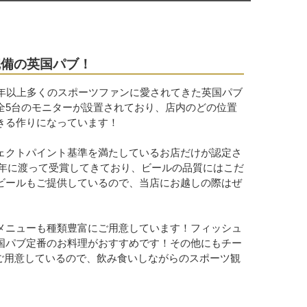
完備の英国パブ！
0年以上多くのスポーツファンに愛されてきた英国パブ
全5台のモニターが設置されており、店内のどの位置
きる作りになっています！
ェクトパイント基準を満たしているお店だけが認定さ
」を約20年に渡って受賞してきており、ビールの品質にはこだ
ビールもご提供しているので、当店にお越しの際はぜ
メニューも種類豊富にご用意しています！フィッシュ
国パブ定番のお料理がおすすめです！その他にもチー
ご用意しているので、飲み食いしながらのスポーツ観