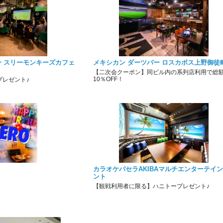
 スリーモンキーズカフェ
メキシカン ダーツバー ロスカボス上野御徒
【二次会クーポン】同ビル内の系列店利用で総
10％OFF！
プレゼント♪
カラオケパセラAKIBAマルチエンターテイ
ント
【観戦利用者に限る】ハニトープレゼント♪