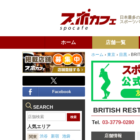
日本最多の
スポーツバ
ホーム
店舗一覧
ホーム
›
東京
›
目黒
›
BRI
Facebook
SEARCH
BRITISH RES
03-3779-0280
Tel.
人気エリア
店舗情報
渋谷
新宿
池袋
関東