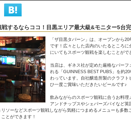
観戦するならココ！目黒エリア最大級&モニター5台
シェア
はてな
「ザ目黒タバーン」は、オープンから2
です！広々とした店内のいたるところに
にいてもスポーツ観戦を楽しむことがで
当店は、ギネス社が定めた厳格なパーフ
れる「GUINNESS BEST PUBS
わっています。自社醸造所製のクラフト
ひ一度ご賞味いただきたいビールです♪
飲みながらのスポーツ観戦に合うお料理
アンドチップスやシェパーズパイなど英
ョリソーなどスポーツ観戦しながら気軽につまめるメニューも多数
くことができます！