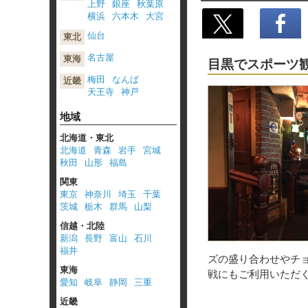
上野
銀座
秋葉原
横浜
六本木
大宮
仙台
東北
ポスト
名古屋
東海
目黒でスポーツ
梅田
なんば
近畿
天王寺
神戸
地域
北海道・東北
北海道
青森
岩手
宮城
秋田
山形
福島
関東
東京
神奈川
埼玉
千葉
茨城
栃木
群馬
山梨
信越・北陸
新潟
長野
富山
石川
福井
ズの盛り合わせやチ
東海
戦にもご利用いただ
愛知
岐阜
静岡
三重
近畿