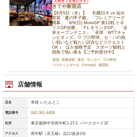
スポカフェセレクト
きてや新宿店
【8月5日（水）】 札幌日大 vs 仙台
育英「夏の甲子園」「プレミアリーグ
開幕」「8/9(日) MotoGP 第12戦 イギ
リスGP決勝」「F1 オランダGP」 「全
米オープンテニス」「卓球 WTTチャ
ンピオンズ」⚾️ プロ野球、セ・パの熱
い戦いなど観たい試合などリクエスト
OK ♪ ほか放映予定 スポーツ観戦と
焼鳥で熱い夜を【ご予約受付中】
新宿
歌舞伎町
東京
サッカー
プロ野球
バスケットボール
Formula1
格闘技
店舗情報
串焼 いたんとこ
店名
042-361-4408
電話番号
東京都府中市府中町1-27-1 パークロード1F
住所
府中駅（京王線）北口/徒歩2分
アクセス