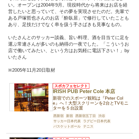
い。オープンは2004年9月。現役時代から将来はお店を経
営したいと思っていて、その夢を実現させたのだ。先輩で
ある戸塚哲也さんのお店「酔臥居」で修行していたことも
あり、足技だけでなく串を扱う手さばきも見事なもの。
いたさんとのサッカー談義、旨い料理、酒を目当てに足を
運ぶ常連さんが多いのも納得の一夜でした。「こういうお
店で働いてみたい、という方はお気軽に電話下さい！」by
いたさん
※2005年11月20日取材
スポカフェセレクト
IRISH PUB Peter Cole 本店
新宿でのスポーツ観戦は『Peter Col
e』へ！大型スクリーンを2台とTVモニ
ターを５台設置
西新宿
新宿
西新宿五丁目
渋谷
サッカー日本代表
ラグビー日本代表
バスケットボール
テニス