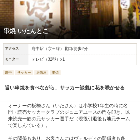
串焼 いたんとこ
府中駅（京王線）北口/徒歩2分
アクセス
テレビ（32型）x1
モニター
府中
サッカー
居酒屋
串焼
旨い串焼を食べながら、サッカー談義に花を咲かせる
オーナーの板橋さん（いたさん）は小学校1年生の時に名
門・読売サッカークラブのジュニアユースの門を叩き、以
来読売一筋の元サッカー選手だ（現役引退後も地元チーム
で楽しんでいる）。
その関係もあり、お客さんにはヴェルディの関係者も多