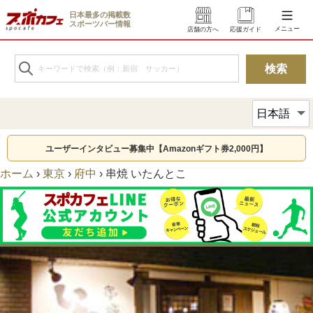
日本最多の掲載数
スポーツバー情報
メニュー
店舗の方へ
応援ガイド
ユーザーインタビュー募集中【Amazonギフト券2,000円】
ホーム
›
東京
›
府中
›
串焼 いたんとこ