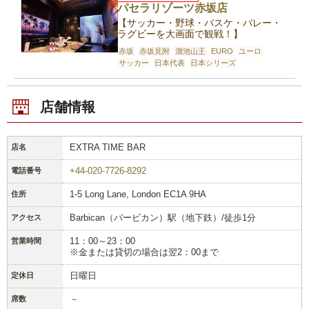
パセラリゾーツ赤坂店
【サッカー・野球・バスケ・バレー・
ラグビーを大画面で観戦！】
赤坂
赤坂見附
溜池山王
EURO
ユーロ
サッカー
日本代表
日本シリーズ
店舗情報
EXTRA TIME BAR
店名
+44-020-7726-8292
電話番号
1-5 Long Lane, London EC1A 9HA
住所
Barbican（バービカン）駅（地下鉄）/徒歩1分
アクセス
11：00～23：00
営業時間
※金または貸切の場合は翌2：00まで
日曜日
定休日
－
席数