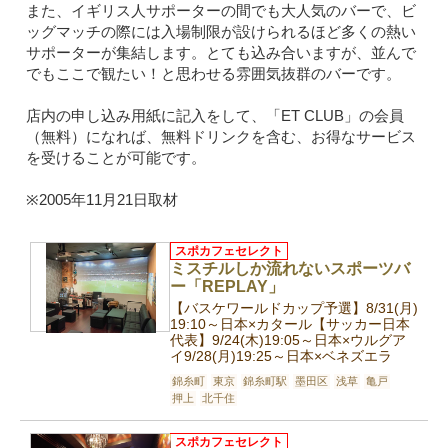
また、イギリス人サポーターの間でも大人気のバーで、ビ
ッグマッチの際には入場制限が設けられるほど多くの熱い
サポーターが集結します。とても込み合いますが、並んで
でもここで観たい！と思わせる雰囲気抜群のバーです。
店内の申し込み用紙に記入をして、「ET CLUB」の会員
（無料）になれば、無料ドリンクを含む、お得なサービス
を受けることが可能です。
※2005年11月21日取材
スポカフェセレクト
ミスチルしか流れないスポーツバ
ー「REPLAY」
【バスケワールドカップ予選】8/31(月)
19:10～日本×カタール【サッカー日本
代表】9/24(木)19:05～日本×ウルグア
イ9/28(月)19:25～日本×ベネズエラ
錦糸町
東京
錦糸町駅
墨田区
浅草
亀戸
押上
北千住
スポカフェセレクト