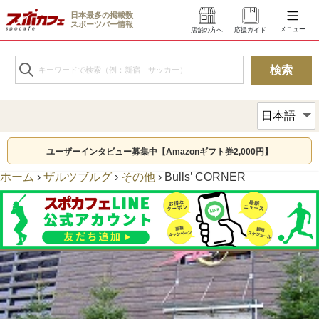
日本最多の掲載数
スポーツバー情報
メニュー
店舗の方へ
応援ガイド
ユーザーインタビュー募集中【Amazonギフト券2,000円】
ホーム
›
ザルツブルグ
›
その他
›
Bulls’ CORNER