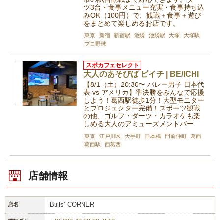
ツ3台・食事メニュー充実・食事持ち込
みOK（100円）で、観戦＋食事＋遊び
をまとめて楽しめるお店です。
東京
新宿
新宿駅
池袋
池袋駅
大塚
大塚駅
プロ野球
スポカフェセレクト
大人のあそびば ビイチ | BE/ICHI
【8/1（土）20:30〜 バレー男子 日本代
表 vs アメリカ】準決勝をみんなで応援
しよう！葛西駅徒歩1分！大型モニター
とプロジェクター完備！スポーツ観戦
の他、ゴルフ・ダーツ・カラオケも楽
しめる大人のアミューズメントバー
東京
江戸川区
大手町
日本橋
門前仲町
葛西
葛西駅
西葛西
店舗情報
Bulls’ CORNER
店名