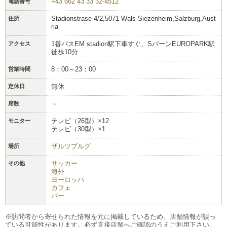
+43 662 43 33 32-4512
電話番号
Stadionstrase 4/2,5071 Wals-Siezenheim,Salzburg,Aust
住所
ria
1番バスEM stadion駅下車すぐ、SバーンEUROPARK駅
アクセス
徒歩10分
8：00～23：00
営業時間
無休
定休日
－
席数
テレビ（26型）×12
モニター
テレビ（30型）×1
ザルツブルグ
場所
サッカー
その他
海外
ヨーロッパ
カフェ
バー
※訪問者から寄せられた情報を元に掲載しているため、店舗情報が誤っ
ている可能性があります。必ず直接店舗へご確認のうえご利用下さい。