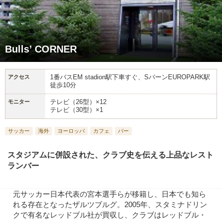
Bulls’ CORNER
1番バスEM stadion駅下車すぐ、SバーンEUROPARK駅
アクセス
徒歩10分
テレビ（26型）×12
モニター
テレビ（30型）×1
サッカー
海外
ヨーロッパ
カフェ
バー
スタジアムに併設された、クラブ史を伝える上品なレスト
ランバー
元サッカー日本代表の宮本選手らが移籍し、日本でも知ら
れる存在となったザルツブルグ。2005年、スタミナドリン
クで有名なレッドブル社が買収し、クラブはレッドブル・