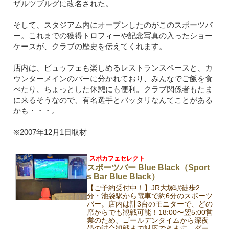
ザルツブルグに改名された。
そして、スタジアム内にオープンしたのがこのスポーツバ
ー。これまでの獲得トロフィーや記念写真の入ったショー
ケースが、クラブの歴史を伝えてくれます。
店内は、ビュッフェも楽しめるレストランスペースと、カ
ウンターメインのバーに分かれており、みんなでご飯を食
べたり、ちょっとした休憩にも便利。クラブ関係者もたま
に来るそうなので、有名選手とバッタリなんてことがある
かも・・・。
※2007年12月1日取材
スポカフェセレクト
スポーツバー Blue Black（Sport
s Bar Blue Black）
【ご予約受付中！】JR大塚駅徒歩2
分・池袋駅から電車で約6分のスポーツ
バー。店内は計3台のモニターで、どの
席からでも観戦可能！18:00〜翌5:00営
業のため、ゴールデンタイムから深夜
帯の試合観戦まで対応できます。ダー