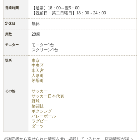
【通常】18：00～翌5：00
営業時間
【祝前日・第二日曜日】18：00～24：00
無休
定休日
28席
席数
モニター1台
モニター
スクリーン1台
東京
場所
中央区
水天宮
人形町
茅場町
サッカー
その他
サッカー日本代表
野球
格闘技
ボクシング
バレーボール
ラグビー
ダーツ
※訪問者から寄せられた情報を元に掲載しているため、店舗情報が誤っ