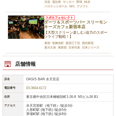
渋谷
恵比寿
サッカー
野球
MLB
バスケットボール
NFL
アメフト
スポカフェセレクト
ダーツ＆スポーツバー スリーモン
キーズカフェ新宿本店
【大型スクリーン楽しむ♪迫力のスポー
ツライブ観戦！】
新宿
歌舞伎町
新宿三丁目
西武新宿
新大久保
東新宿
日本代表
日本シリーズ
店舗情報
OASIS BAR 水天宮店
店名
03-3664-6172
電話番号
東京都中央区日本橋蛎殻町1-26-9 NSビル26 B1
住所
水天宮前駅（地下鉄）/徒歩3分
アクセス
人形町駅 (地下鉄) /徒歩5分
茅場町駅 (地下鉄) /徒歩8分