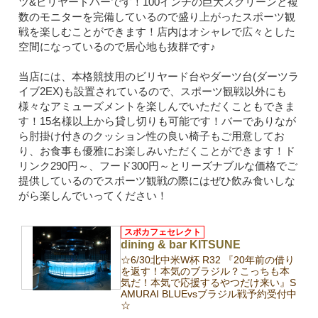
ツ&ビリヤードバーです！100インチの巨大スクリーンと複
数のモニターを完備しているので盛り上がったスポーツ観
戦を楽しむことができます！店内はオシャレで広々とした
空間になっているので居心地も抜群です♪
当店には、本格競技用のビリヤード台やダーツ台(ダーツラ
イブ2EX)も設置されているので、スポーツ観戦以外にも
様々なアミューズメントを楽しんでいただくこともできま
す！15名様以上から貸し切りも可能です！バーでありなが
ら肘掛け付きのクッション性の良い椅子もご用意してお
り、お食事も優雅にお楽しみいただくことができます！ド
リンク290円～、フード300円～とリーズナブルな価格でご
提供しているのでスポーツ観戦の際にはぜひ飲み食いしな
がら楽しんでいってください！
スポカフェセレクト
dining & bar KITSUNE
☆6/30北中米W杯 R32 『20年前の借り
を返す！本気のブラジル？こっちも本
気だ！本気で応援するやつだけ来い』S
AMURAI BLUEvsブラジル戦予約受付中
☆