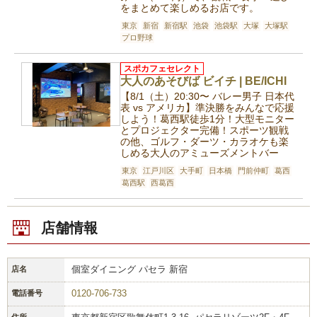
をまとめて楽しめるお店です。
東京
新宿
新宿駅
池袋
池袋駅
大塚
大塚駅
プロ野球
スポカフェセレクト
大人のあそびば ビイチ | BE/ICHI
【8/1（土）20:30〜 バレー男子 日本代
表 vs アメリカ】準決勝をみんなで応援
しよう！葛西駅徒歩1分！大型モニター
とプロジェクター完備！スポーツ観戦
の他、ゴルフ・ダーツ・カラオケも楽
しめる大人のアミューズメントバー
東京
江戸川区
大手町
日本橋
門前仲町
葛西
葛西駅
西葛西
店舗情報
個室ダイニング パセラ 新宿
店名
0120-706-733
電話番号
住所