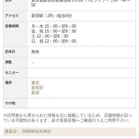
東京都新宿区歌舞伎町1-3-16 パセラリゾーツ2F・4F～
5F
新宿駅（JR）/徒歩5分
アクセス
月～木 15：00～翌8：00
営業時間
金、祝 15：00～翌8：30
土 12：00～翌8：30
日、祝 12：00～翌8：00
無休
定休日
－
席数
モニター
東京
場所
新宿区
新宿
その他
※訪問者から寄せられた情報を元に掲載しているため、店舗情報が誤っ
ている可能性があります。必ず直接店舗へご確認のうえご利用下さい。
更新日： 2009年02月06日