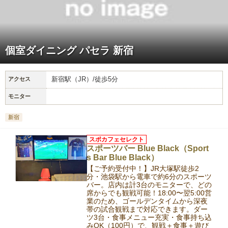
個室ダイニング パセラ 新宿
新宿駅（JR）/徒歩5分
アクセス
モニター
新宿
スポカフェセレクト
スポーツバー Blue Black（Sport
s Bar Blue Black）
【ご予約受付中！】JR大塚駅徒歩2
分・池袋駅から電車で約6分のスポーツ
バー。店内は計3台のモニターで、どの
席からでも観戦可能！18:00〜翌5:00営
業のため、ゴールデンタイムから深夜
帯の試合観戦まで対応できます。ダー
ツ3台・食事メニュー充実・食事持ち込
みOK（100円）で、観戦＋食事＋遊び