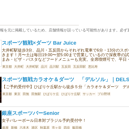
報を元に掲載しているため、店舗情報が誤っている可能性があります。必ず
スポーツ観戦×ダーツ Bar Juice
大井町駅徒歩3分、品川・五反田からそれぞれ電車で6分・13分のス
きます！月〜土は毎日19:00〜翌5:00まで営業しているので深夜帯
まみ・ピザ・パスタなどフードメニューも充実。全席喫煙可で、平日
東京都
大井町
大井町駅
品川
品川駅
五反田
五反田駅
恵比寿
スポーツ観戦カラオケ＆ダーツ 「デルソル」｜DELS
【ご予約受付中】ひばりケ丘駅から徒歩５分「カラオケ＆ダーツ デ
東京都
東京
田無
田無駅
ひばりケ丘
ひばりケ丘駅
サッカー
プロ野球
銀座スポーツバーSenior
女子バレーボール日本対ブラジル予約受付中！
銀座
新橋
六本木
港区
秋葉原
市ヶ谷
四谷
飯田橋