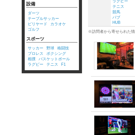
ラグビー
設備
テニス
競馬
ダーツ
パブ
テーブルサッカー
HUB
ビリヤード
カラオケ
ゴルフ
※訪問者から寄せられた情
スポーツ
サッカー
野球
格闘技
プロレス
ボクシング
相撲
バスケットボール
ラグビー
テニス
F1