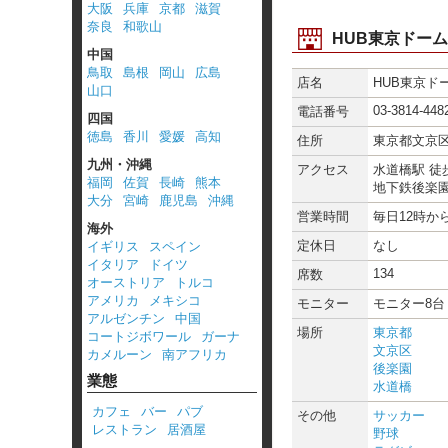
大阪
兵庫
京都
滋賀
奈良
和歌山
HUB東京ドー
中国
鳥取
島根
岡山
広島
店名
HUB東京ド
山口
03-3814-448
電話番号
四国
徳島
香川
愛媛
高知
住所
東京都文京区春
九州・沖縄
アクセス
水道橋駅 徒歩
福岡
佐賀
長崎
熊本
地下鉄後楽園
大分
宮崎
鹿児島
沖縄
営業時間
毎日12時から
海外
定休日
なし
イギリス
スペイン
イタリア
ドイツ
134
席数
オーストリア
トルコ
アメリカ
メキシコ
モニター
モニター8台
アルゼンチン
中国
場所
東京都
コートジボワール
ガーナ
文京区
カメルーン
南アフリカ
後楽園
業態
水道橋
カフェ
バー
パブ
その他
サッカー
レストラン
居酒屋
野球