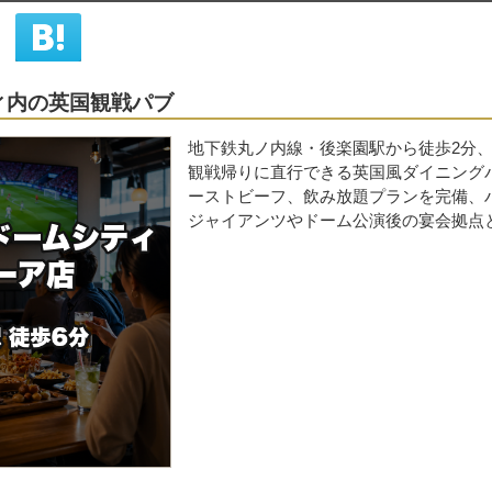
ィ内の英国観戦パブ
シェア
はてな
地下鉄丸ノ内線・後楽園駅から徒歩2分、
観戦帰りに直行できる英国風ダイニング
ーストビーフ、飲み放題プランを完備、ハ
ジャイアンツやドーム公演後の宴会拠点