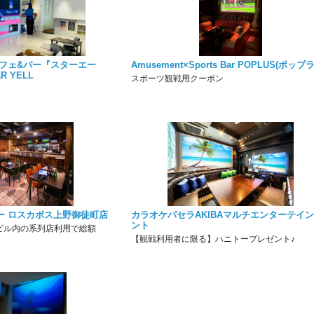
カフェ&バー『スターエー
Amusement×Sports Bar POPLUS(ポップ
AR YELL
スポーツ観戦用クーポン
ー ロスカボス上野御徒町店
カラオケパセラAKIBAマルチエンターテイ
ント
ビル内の系列店利用で総額
【観戦利用者に限る】ハニトープレゼント♪