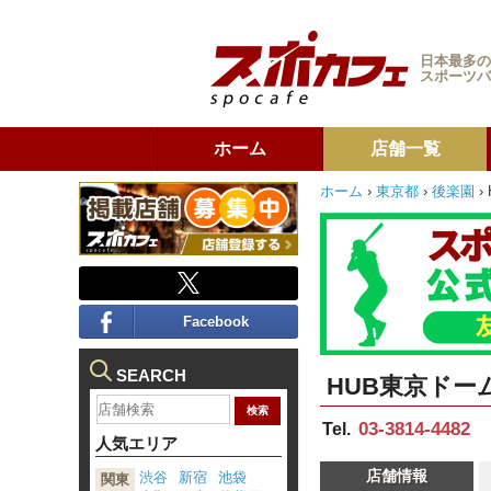
日本最多の
スポーツバ
ホーム
店舗一覧
ホーム
›
東京都
›
後楽園
›
Facebook
SEARCH
HUB東京ドー
03-3814-4482
Tel.
人気エリア
店舗情報
渋谷
新宿
池袋
関東