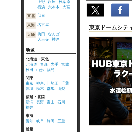
上野
銀座
秋葉原
横浜
六本木
大宮
仙台
東北
ポスト
名古屋
東海
東京ドームシテ
梅田
なんば
近畿
天王寺
神戸
地域
北海道・東北
北海道
青森
岩手
宮城
秋田
山形
福島
関東
東京
神奈川
埼玉
千葉
茨城
栃木
群馬
山梨
信越・北陸
新潟
長野
富山
石川
福井
東海
愛知
岐阜
静岡
三重
近畿