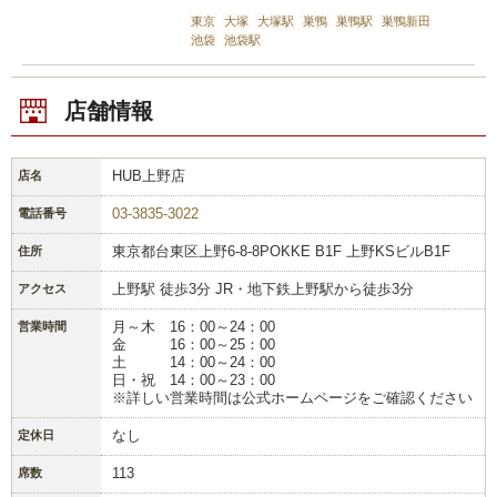
東京
大塚
大塚駅
巣鴨
巣鴨駅
巣鴨新田
池袋
池袋駅
店舗情報
HUB上野店
店名
03-3835-3022
電話番号
東京都台東区上野6-8-8POKKE B1F 上野KSビルB1F
住所
上野駅 徒歩3分 JR・地下鉄上野駅から徒歩3分
アクセス
月～木 16：00～24：00
営業時間
金 16：00～25：00
土 14：00～24：00
日・祝 14：00～23：00
※詳しい営業時間は公式ホームページをご確認ください
なし
定休日
113
席数