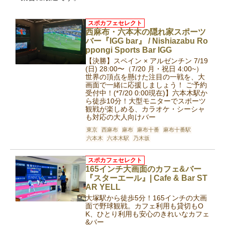
スポカフェセレクト
西麻布・六本木の隠れ家スポーツ
バー『IGG bar』 / Nishiazabu Ro
ppongi Sports Bar IGG
【決勝】スペイン × アルゼンチン 7/19
(日) 28:00〜（7/20 月・祝日 4:00~）
世界の頂点を懸けた注目の一戦を、大
画面で一緒に応援しましょう！ ご予約
受付中！(*7/20 0:00現在)】六本木駅か
ら徒歩10分！大型モニターでスポーツ
観戦が楽しめる、カラオケ・シーシャ
も対応の大人向けバー
東京
西麻布
麻布
麻布十番
麻布十番駅
六本木
六本木駅
乃木坂
スポカフェセレクト
165インチ大画面のカフェ&バー
『スターエール』| Cafe & Bar ST
AR YELL
大塚駅から徒歩5分！165インチの大画
面で野球観戦。カフェ利用も貸切もO
K、ひとり利用も安心のきれいなカフェ
&バー