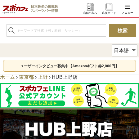
日本最多の掲載数
スポーツバー情報
メニュー
店舗の方へ
応援ガイド
ユーザーインタビュー募集中【Amazonギフト券2,000円】
ホーム
›
東京都
›
上野
›
HUB上野店