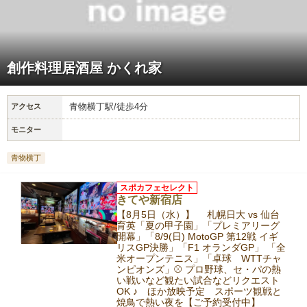
創作料理居酒屋 かくれ家
青物横丁駅/徒歩4分
アクセス
モニター
青物横丁
スポカフェセレクト
きてや新宿店
【8月5日（水）】 札幌日大 vs 仙台
育英「夏の甲子園」「プレミアリーグ
開幕」「8/9(日) MotoGP 第12戦 イギ
リスGP決勝」「F1 オランダGP」 「全
米オープンテニス」「卓球 WTTチャ
ンピオンズ」⚾️ プロ野球、セ・パの熱
い戦いなど観たい試合などリクエスト
OK ♪ ほか放映予定 スポーツ観戦と
焼鳥で熱い夜を【ご予約受付中】