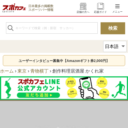
日本最多の掲載数
スポーツバー情報
メニュー
店舗の方へ
応援ガイド
ユーザーインタビュー募集中【Amazonギフト券2,000円】
ホーム
›
東京
›
青物横丁
›
創作料理居酒屋 かくれ家