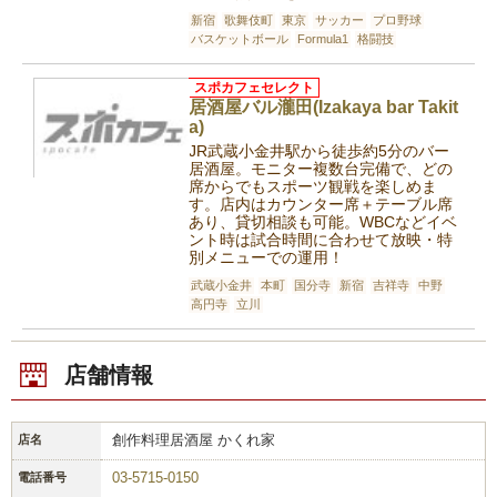
新宿
歌舞伎町
東京
サッカー
プロ野球
バスケットボール
Formula1
格闘技
スポカフェセレクト
居酒屋バル瀧田(Izakaya bar Takit
a)
JR武蔵小金井駅から徒歩約5分のバー
居酒屋。モニター複数台完備で、どの
席からでもスポーツ観戦を楽しめま
す。店内はカウンター席＋テーブル席
あり、貸切相談も可能。WBCなどイベ
ント時は試合時間に合わせて放映・特
別メニューでの運用！
武蔵小金井
本町
国分寺
新宿
吉祥寺
中野
高円寺
立川
店舗情報
創作料理居酒屋 かくれ家
店名
03-5715-0150
電話番号