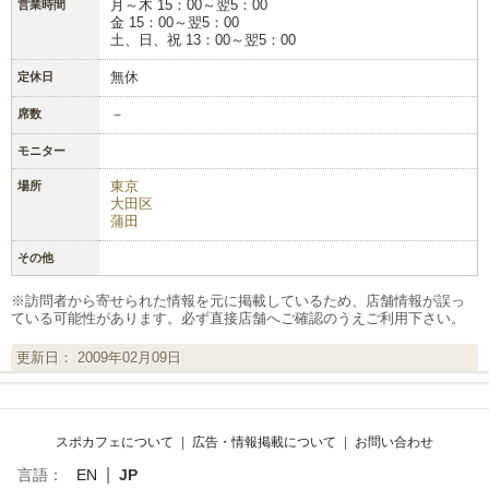
月～木 15：00～翌5：00
営業時間
金 15：00～翌5：00
土、日、祝 13：00～翌5：00
無休
定休日
－
席数
モニター
東京
場所
大田区
蒲田
その他
※訪問者から寄せられた情報を元に掲載しているため、店舗情報が誤っ
ている可能性があります。必ず直接店舗へご確認のうえご利用下さい。
更新日： 2009年02月09日
スポカフェについて
|
広告・情報掲載について
|
お問い合わせ
|
言語：
EN
JP