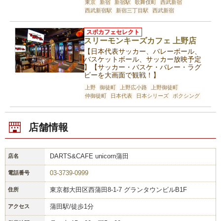
東京
新宿
新宿駅
歌舞伎町
西武新宿
西武新宿駅
新宿三丁目駅
西武新宿
スポカフェセレクト
スリーモンキーズカフェ 上野店
【日本代表サッカー、バレーボール、
バスケットボール、サッカー放映予定
】【サッカー・バスケ・バレー・ラグ
ビーを大画面で観戦！】
上野
御徒町
上野広小路
上野御徒町
仲御徒町
日本代表
日本シリーズ
ボクシング
店舗情報
DARTS&CAFE unicorn蒲田
店名
03-3739-0999
電話番号
東京都大田区西蒲田8-1-7 グランタウンビルB1F
住所
蒲田駅/徒歩1分
アクセス