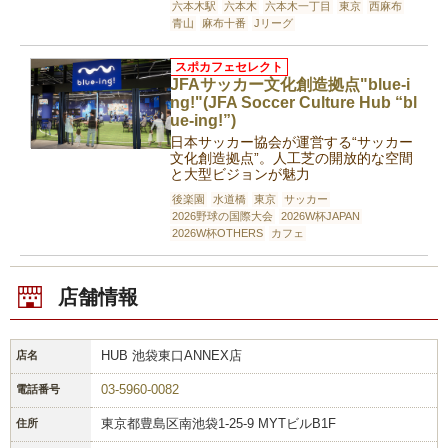
六本木駅
六本木
六本木一丁目
東京
西麻布
青山
麻布十番
Jリーグ
スポカフェセレクト
JFAサッカー文化創造拠点"blue-i
ng!"(JFA Soccer Culture Hub “bl
ue-ing!”)
日本サッカー協会が運営する“サッカー
文化創造拠点”。人工芝の開放的な空間
と大型ビジョンが魅力
後楽園
水道橋
東京
サッカー
2026野球の国際大会
2026W杯JAPAN
2026W杯OTHERS
カフェ
店舗情報
HUB 池袋東口ANNEX店
店名
03-5960-0082
電話番号
東京都豊島区南池袋1-25-9 MYTビルB1F
住所