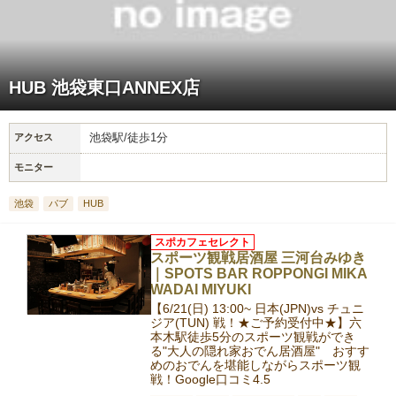
HUB 池袋東口ANNEX店
池袋駅/徒歩1分
アクセス
モニター
池袋
パブ
HUB
スポカフェセレクト
スポーツ観戦居酒屋 三河台みゆき
｜SPOTS BAR ROPPONGI MIKA
WADAI MIYUKI
【6/21(日) 13:00~ 日本(JPN)vs チュニ
ジア(TUN) 戦！★ご予約受付中★】六
本木駅徒歩5分のスポーツ観戦ができ
る"大人の隠れ家おでん居酒屋" おすす
めのおでんを堪能しながらスポーツ観
戦！Google口コミ4.5