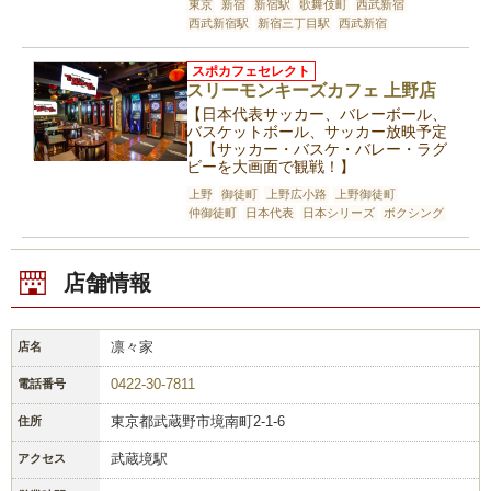
東京
新宿
新宿駅
歌舞伎町
西武新宿
西武新宿駅
新宿三丁目駅
西武新宿
スポカフェセレクト
スリーモンキーズカフェ 上野店
【日本代表サッカー、バレーボール、
バスケットボール、サッカー放映予定
】【サッカー・バスケ・バレー・ラグ
ビーを大画面で観戦！】
上野
御徒町
上野広小路
上野御徒町
仲御徒町
日本代表
日本シリーズ
ボクシング
店舗情報
凛々家
店名
0422-30-7811
電話番号
東京都武蔵野市境南町2-1-6
住所
武蔵境駅
アクセス