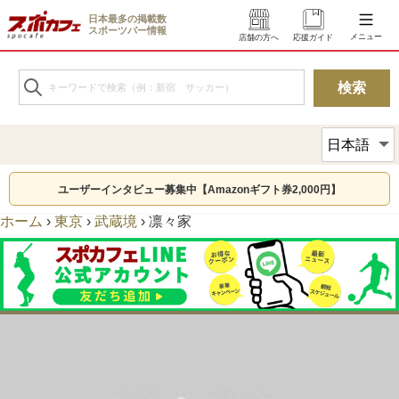
日本最多の掲載数
スポーツバー情報
メニュー
店舗の方へ
応援ガイド
ユーザーインタビュー募集中【Amazonギフト券2,000円】
ホーム
›
東京
›
武蔵境
›
凛々家