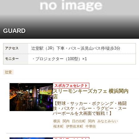
GUARD
辻堂駅（JR）下車・バス～浜見山バス停/徒歩3分
アクセス
・プロジェクター（100型）×1
モニター
辻堂
スポカフェセレクト
スリーモンキーズカフェ 横浜関内
店
【野球・サッカー・ボクシング・格闘
技・バスケ・バレー・ラグビー・スー
パーボールを大画面で観戦！】
横浜
関内
日の出町
関内
みなとみらい
桜木町
伊勢佐木町
中華街