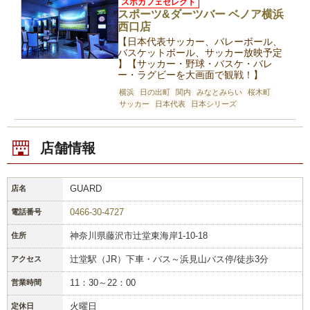
スポカフェセレクト
スポーツ&ダーツバー ベノア横浜
西口店
【日本代表サッカー、バレーボール、
バスケットボール、サッカー放映予定
】【サッカー・野球・バスケ・バレ
ー・ラグビーを大画面で観戦！】
横浜
日の出町
関内
みなとみらい
桜木町
サッカー
日本代表
日本シリーズ
店舗情報
GUARD
店名
0466-30-4727
電話番号
神奈川県藤沢市辻堂東海岸1-10-18
住所
辻堂駅（JR）下車・バス～浜見山バス停/徒歩3分
アクセス
11：30～22：00
営業時間
火曜日
定休日