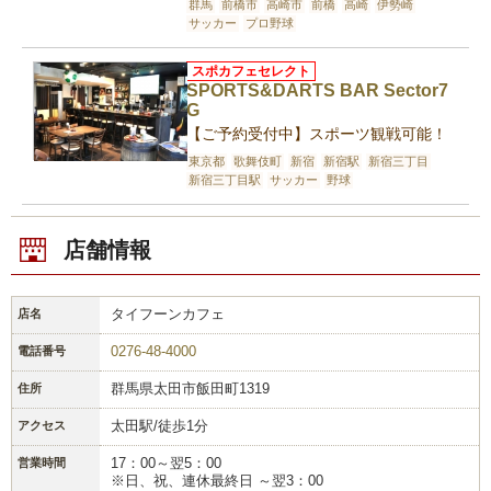
群馬
前橋市
高崎市
前橋
高崎
伊勢崎
サッカー
プロ野球
スポカフェセレクト
SPORTS&DARTS BAR Sector7
G
【ご予約受付中】スポーツ観戦可能！
東京都
歌舞伎町
新宿
新宿駅
新宿三丁目
新宿三丁目駅
サッカー
野球
店舗情報
タイフーンカフェ
店名
0276-48-4000
電話番号
群馬県太田市飯田町1319
住所
太田駅/徒歩1分
アクセス
17：00～翌5：00
営業時間
※日、祝、連休最終日 ～翌3：00