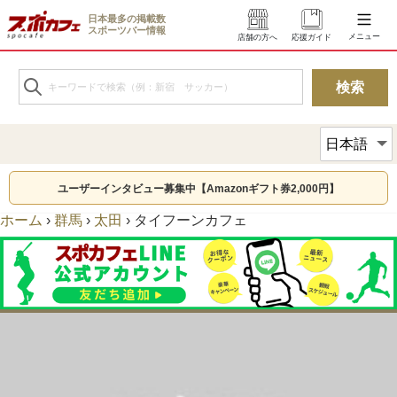
日本最多の掲載数
スポーツバー情報
メニュー
店舗の方へ
応援ガイド
ユーザーインタビュー募集中【Amazonギフト券2,000円】
ホーム
›
群馬
›
太田
›
タイフーンカフェ