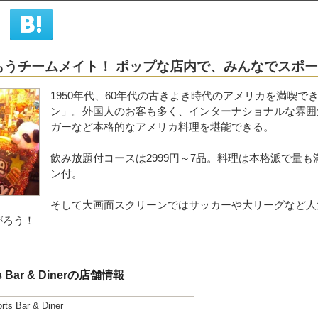
もうチームメイト！ ポップな店内で、みんなでスポ
シェア
はてな
1950年代、60年代の古きよき時代のアメリカを満喫でき
ン」。外国人のお客も多く、インターナショナルな雰囲
ガーなど本格的なアメリカ料理を堪能できる。
飲み放題付コースは2999円～7品。料理は本格派で量も
ン付。
そして大画面スクリーンではサッカーや大リーグなど人
がろう！
rts Bar & Dinerの店舗情報
rts Bar & Diner