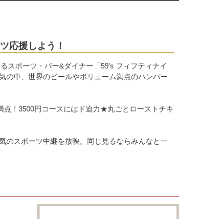
ーツ応援しよう！
るスポーツ・バー&ダイナー「59's フィフティナイ
気の中、世界のビールやボリューム満点のハンバー
満点！3500円コースにはド迫力★丸ごとローストチキ
気のスポーツ中継を放映。同じ見るならみんなと一