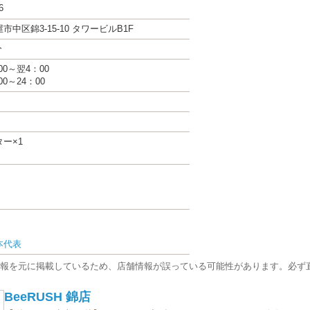
6
中区錦3-15-10 タワービルB1F
分
00～翌4：00
00～24：00
ー×1
本代表
報を元に掲載しているため、店舗情報が誤っている可能性があります。必ず
BeeRUSH 錦店