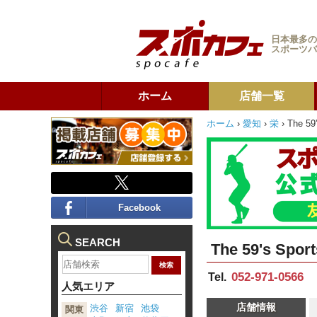
日本最多の
スポーツバ
ホーム
店舗一覧
ホーム
›
愛知
›
栄
›
The 59'
Facebook
SEARCH
The 59's Sport
052-971-0566
Tel.
人気エリア
店舗情報
渋谷
新宿
池袋
関東