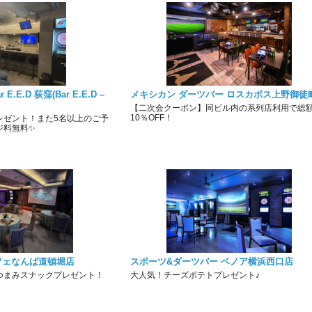
E.D 荻窪(Bar E.E.D –
メキシカン ダーツバー ロスカボス上野御徒
【二次会クーポン】同ビル内の系列店利用で総
10％OFF！
レゼント！また5名以上のご予
ジ料無料✨
フェなんば道頓堀店
スポーツ&ダーツバー ベノア横浜西口店
つまみスナックプレゼント！
大人気！チーズポテトプレゼント♪