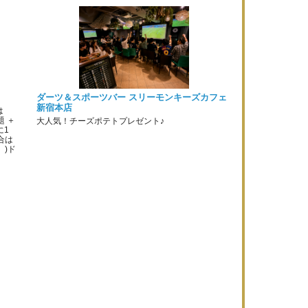
ダーツ＆スポーツバー スリーモンキーズカフェ
新宿本店
は
題 ＋
大人気！チーズポテトプレゼント♪
に1
合は
。)ド