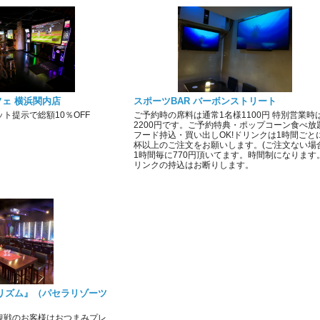
ェ 横浜関内店
スポーツBAR バーボンストリート
ト提示で総額10％OFF
ご予約時の席料は通常1名様1100円 特別営業時
2200円です。ご予約特典・ポップコーン食べ放
フード持込・買い出しOK!ドリンクは1時間ごと
杯以上のご注文をお願いします。(ご注文ない場
1時間毎に770円頂いてます。時間制になります
リンクの持込はお断りします。
リズム』（パセラリゾーツ
）
観戦のお客様はおつまみプレ