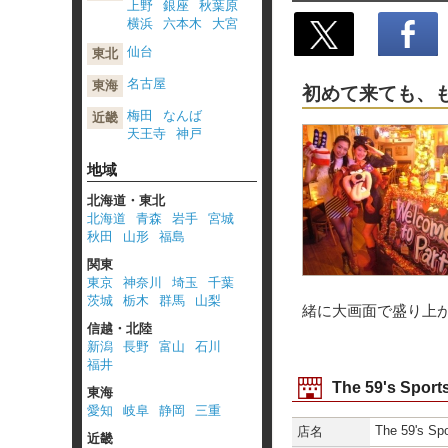
上野
銀座
秋葉原
横浜
六本木
大宮
仙台
東北
ポスト
名古屋
東海
初めて来ても、
梅田
なんば
近畿
天王寺
神戸
地域
北海道・東北
北海道
青森
岩手
宮城
秋田
山形
福島
関東
東京
神奈川
埼玉
千葉
茨城
栃木
群馬
山梨
緒に大画面で盛り上
信越・北陸
新潟
長野
富山
石川
福井
The 59's Spo
東海
愛知
岐阜
静岡
三重
The 59's Spo
店名
近畿