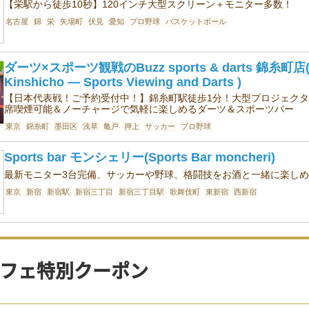
【栄駅から徒歩10秒】120インチ大型スクリーン＋モニター多数！
名古屋
錦
栄
矢場町
伏見
愛知
プロ野球
バスケットボール
ダーツ×スポーツ観戦のBuzz sports & darts 錦糸町店(Buz
Kinshicho — Sports Viewing and Darts )
【日本代表戦！ご予約受付中！】錦糸町駅徒歩1分！大型プロジェクタ
席喫煙可能＆ノーチャージで気軽に楽しめるダーツ＆スポーツバー
東京
錦糸町
墨田区
浅草
亀戸
押上
サッカー
プロ野球
Sports bar モンシェリー(Sports Bar moncheri)
最新モニター3台完備、サッカーや野球、格闘技をお酒と一緒に楽し
東京
新宿
新宿駅
新宿三丁目
新宿三丁目駅
歌舞伎町
東新宿
西新宿
フェ特別クーポン