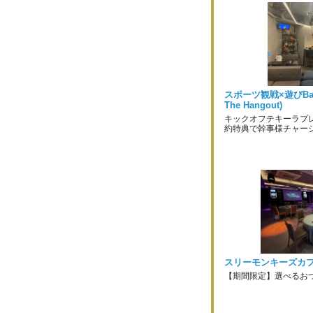
スポーツ観戦×遊びBar E.
The Hangout)
キックオフテキーラプ
約特典で幹事様チャー
スリーモンキーズカ
【期間限定】選べるお