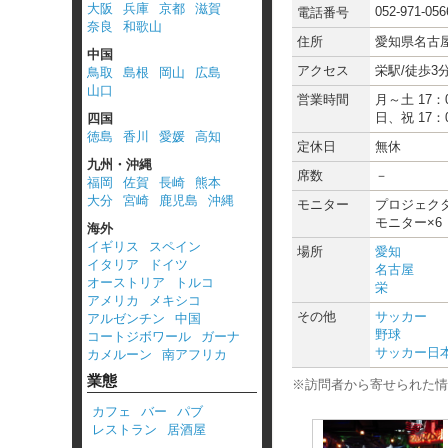
大阪
兵庫
京都
滋賀
052-971-056
電話番号
奈良
和歌山
住所
愛知県名古屋市
中国
アクセス
栄駅/徒歩3
鳥取
島根
岡山
広島
山口
営業時間
月～土 17：
日、祝 17：
四国
徳島
香川
愛媛
高知
定休日
無休
九州・沖縄
席数
－
福岡
佐賀
長崎
熊本
大分
宮崎
鹿児島
沖縄
モニター
プロジェクタ
モニター×6
海外
イギリス
スペイン
場所
愛知
イタリア
ドイツ
名古屋
オーストリア
トルコ
栄
アメリカ
メキシコ
その他
サッカー
アルゼンチン
中国
野球
コートジボワール
ガーナ
サッカー日
カメルーン
南アフリカ
業態
※訪問者から寄せられた情
カフェ
バー
パブ
レストラン
居酒屋