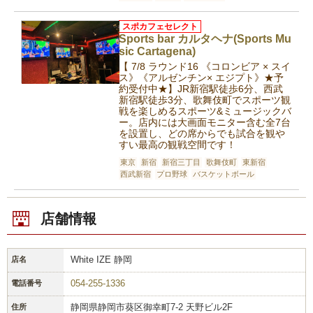
スポカフェセレクト
Sports bar カルタヘナ(Sports Mu
sic Cartagena)
【 7/8 ラウンド16 《コロンビア × スイ
ス》《アルゼンチン× エジプト》★予
約受付中★】JR新宿駅徒歩6分、西武
新宿駅徒歩3分、歌舞伎町でスポーツ観
戦を楽しめるスポーツ&ミュージックバ
ー。店内には大画面モニター含む全7台
を設置し、どの席からでも試合を観や
すい最高の観戦空間です！
東京
新宿
新宿三丁目
歌舞伎町
東新宿
西武新宿
プロ野球
バスケットボール
店舗情報
White IZE 静岡
店名
054-255-1336
電話番号
静岡県静岡市葵区御幸町7-2 天野ビル2F
住所