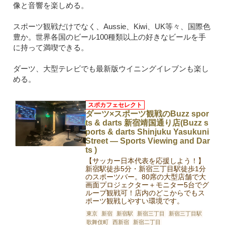
像と音響を楽しめる。
スポーツ観戦だけでなく、Aussie、Kiwi、UK等々、国際色
豊か。世界各国のビール100種類以上の好きなビールを手
に持って満喫できる。
ダーツ、大型テレビでも最新版ウイニングイレブンも楽し
める。
スポカフェセレクト
ダーツ×スポーツ観戦のBuzz spor
ts & darts 新宿靖国通り店(Buzz s
ports & darts Shinjuku Yasukuni
Street — Sports Viewing and Dar
ts )
【サッカー日本代表を応援しよう！】
新宿駅徒歩5分・新宿三丁目駅徒歩1分
のスポーツバー。80席の大型店舗で大
画面プロジェクター＋モニター5台でグ
ループ観戦可！店内のどこからでもス
ポーツ観戦しやすい環境です。
東京
新宿
新宿駅
新宿三丁目
新宿三丁目駅
歌舞伎町
西新宿
新宿二丁目