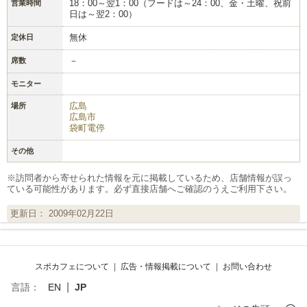
18：00～翌1：00（フードは～24：00、金・土曜、祝前
営業時間
日は～翌2：00）
無休
定休日
－
席数
モニター
広島
場所
広島市
袋町電停
その他
※訪問者から寄せられた情報を元に掲載しているため、店舗情報が誤っ
ている可能性があります。必ず直接店舗へご確認のうえご利用下さい。
更新日： 2009年02月22日
スポカフェについて
|
広告・情報掲載について
|
お問い合わせ
|
言語：
EN
JP