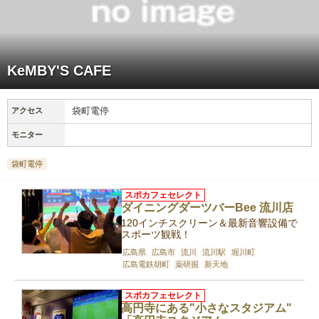
KeMBY'S CAFE
袋町電停
アクセス
モニター
袋町電停
スポカフェセレクト
ダイニングダーツバーBee 流川店
120インチスクリーン＆最新音響設備で
スポーツ観戦！
広島県
広島市
流川
流川駅
堀川町
広島電鉄胡町
薬研掘
新天地
スポカフェセレクト
高円寺にある"小さなスタジアム"