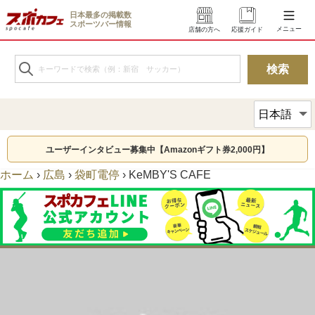
日本最多の掲載数
スポーツバー情報
メニュー
店舗の方へ
応援ガイド
ユーザーインタビュー募集中【Amazonギフト券2,000円】
ホーム
›
広島
›
袋町電停
›
KeMBY'S CAFE