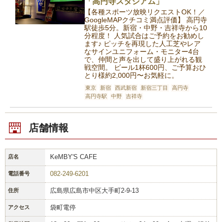
「高円寺スタジアム」
【各種スポーツ放映リクエストOK！／
GoogleMAPクチコミ満点評価】 高円寺
駅徒歩5分。新宿・中野・吉祥寺から10
分程度！ 人気試合はご予約をお勧めし
ます♪ ピッチを再現した人工芝やレア
なサインユニフォーム・モニター4台
で、仲間と声を出して盛り上がれる観
戦空間。 ビール1杯600円、ご予算おひ
とり様約2,000円〜お気軽に。
東京
新宿
西武新宿
新宿三丁目
高円寺
高円寺駅
中野
吉祥寺
店舗情報
KeMBY'S CAFE
店名
082-249-6201
電話番号
広島県広島市中区大手町2-9-13
住所
袋町電停
アクセス