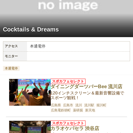
Cocktails & Dreams
本通電停
アクセス
モニター
本通電停
スポカフェセレクト
ダイニングダーツバーBee 流川店
120インチスクリーン＆最新音響設備で
スポーツ観戦！
広島県
広島市
流川
流川駅
堀川町
広島電鉄胡町
薬研掘
新天地
スポカフェセレクト
カラオケパセラ 渋谷店