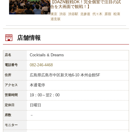
【DAZN観戦OK！完全個室で注目の試
合を大画面で観戦！】
東京
渋谷
渋谷駅
北参道
代々木
原宿
松濤
道玄坂
店舗情報
Cocktails & Dreams
店名
082-246-4468
電話番号
広島県広島市中区新天地6-10 本州会館5F
住所
本通電停
アクセス
19：00～翌2：00
営業時間
日曜日
定休日
－
席数
モニター