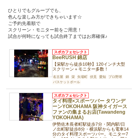
ひとりでもグループでも、
色んな楽しみ方ができちゃいます☆
ご予約先着順で
スクリーン・モニター前をご用意！
試合が何時になっても試合終了まではお席確保♪
スポカフェセレクト
BeeRUSH 錦店
【栄駅から徒歩10秒】120インチ大型
スクリーン＋モニター多数！
名古屋
錦
栄
矢場町
伏見
愛知
プロ野球
バスケットボール
スポカフェセレクト
タイ料理×スポーツバー タワンデ
ーンYOKOHAMA 阪神タイガース
ファンの集まるお店(Tawandeng
YOKOHAMA)
伊勢佐木長者町駅徒歩7分・関内駅/日
ノ出町駅徒歩8分・横浜駅からも電車14
分のタイ料理スポーツバー。モニター7