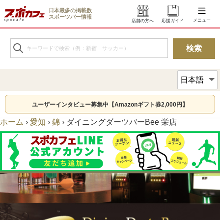
日本最多の掲載数
スポーツバー情報
メニュー
店舗の方へ
応援ガイド
ユーザーインタビュー募集中【Amazonギフト券2,000円】
ホーム
›
愛知
›
錦
›
ダイニングダーツバーBee 栄店