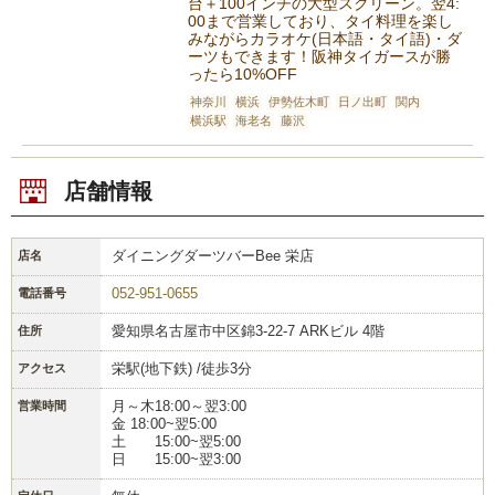
台＋100インチの大型スクリーン。翌4:
00まで営業しており、タイ料理を楽し
みながらカラオケ(日本語・タイ語)・ダ
ーツもできます！阪神タイガースが勝
ったら10%OFF
神奈川
横浜
伊勢佐木町
日ノ出町
関内
横浜駅
海老名
藤沢
店舗情報
ダイニングダーツバーBee 栄店
店名
052-951-0655
電話番号
愛知県名古屋市中区錦3-22-7 ARKビル 4階
住所
栄駅(地下鉄) /徒歩3分
アクセス
月～木18:00～翌3:00
営業時間
金 18:00~翌5:00
土 15:00~翌5:00
日 15:00~翌3:00