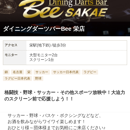
ダイニングダーツバーBee 栄店
栄駅(地下鉄) /徒歩3分
アクセス
大型モニター2台
モニター
スクリーン1台
錦
名古屋
栄
サッカー
サッカー日本代表
ラグビー
ラグビー日本代表
野球
格闘技・野球・サッカー・その他スポーツ放映中！大迫力
のスクリーン前で応援しよう！！
サッカー・野球・バスケ・ボクシングなどなど、
お酒を飲みながらワイワイ楽しめます！
おひとり様～団体様までお気軽にご来店ください♪