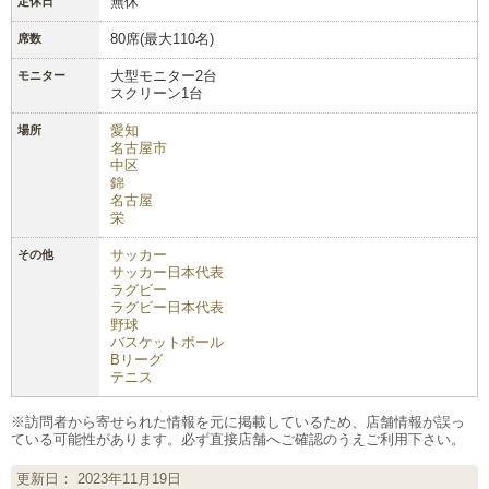
無休
定休日
80席(最大110名)
席数
大型モニター2台
モニター
スクリーン1台
愛知
場所
名古屋市
中区
錦
名古屋
栄
サッカー
その他
サッカー日本代表
ラグビー
ラグビー日本代表
野球
バスケットボール
Bリーグ
テニス
※訪問者から寄せられた情報を元に掲載しているため、店舗情報が誤っ
ている可能性があります。必ず直接店舗へご確認のうえご利用下さい。
更新日： 2023年11月19日