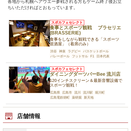
各地から札幌へアウエー参戦される方もゲーム終了後お立
ちいただければとおもっています。
スポカフェセレクト
食事とスポーツ観戦 ブラセリエ
(BRASSERIE)
食事をしながら観戦できる「スポーツ
居酒屋」（着席のみ）
渋谷
神泉
ラグビー
バスケットボール
バレーボール
フットサル
F1
日本代表
スポカフェセレクト
ダイニングダーツバーBee 流川店
120インチスクリーン＆最新音響設備で
スポーツ観戦！
広島県
広島市
流川
流川駅
堀川町
広島電鉄胡町
薬研掘
新天地
店舗情報