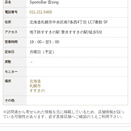
SportsBar 雷sing
店名
011-211-5468
電話番号
北海道札幌市中央区南7条西4丁目 LC7番館 5F
住所
地下鉄すすきの駅 豊水すすきの駅/徒歩5分
アクセス
19：00～翌3：00
営業時間
月曜日（予定）
定休日
－
席数
モニター
北海道
場所
札幌市
すすきの
その他
※訪問者から寄せられた情報を元に掲載しているため、店舗情報が誤っ
ている可能性があります。必ず直接店舗へご確認のうえご利用下さい。