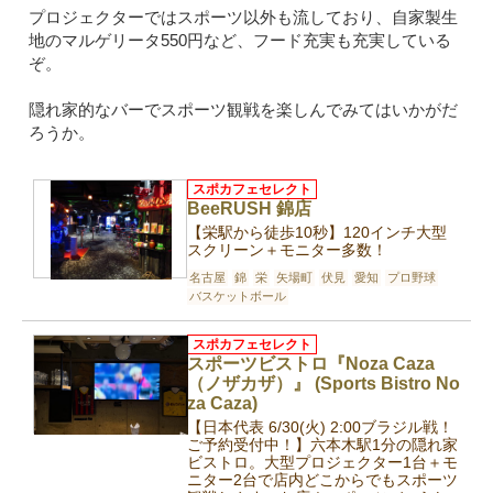
プロジェクターではスポーツ以外も流しており、自家製生
地のマルゲリータ550円など、フード充実も充実している
ぞ。
隠れ家的なバーでスポーツ観戦を楽しんでみてはいかがだ
ろうか。
スポカフェセレクト
BeeRUSH 錦店
【栄駅から徒歩10秒】120インチ大型
スクリーン＋モニター多数！
名古屋
錦
栄
矢場町
伏見
愛知
プロ野球
バスケットボール
スポカフェセレクト
スポーツビストロ『Noza Caza
（ノザカザ）』 (Sports Bistro No
za Caza)
【日本代表 6/30(火) 2:00ブラジル戦！
ご予約受付中！】六本木駅1分の隠れ家
ビストロ。大型プロジェクター1台＋モ
ニター2台で店内どこからでもスポーツ