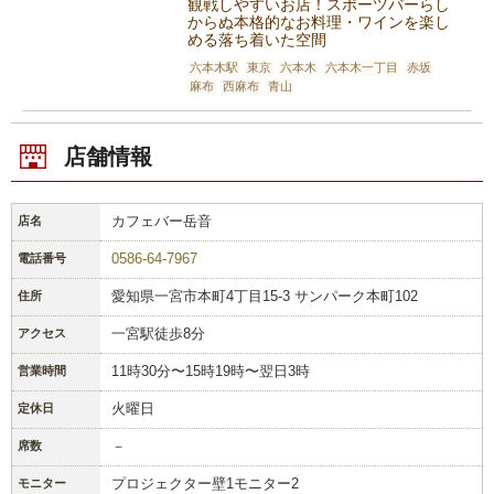
観戦しやすいお店！スポーツバーらし
からぬ本格的なお料理・ワインを楽し
める落ち着いた空間
六本木駅
東京
六本木
六本木一丁目
赤坂
麻布
西麻布
青山
店舗情報
カフェバー岳音
店名
0586-64-7967
電話番号
愛知県一宮市本町4丁目15-3 サンパーク本町102
住所
一宮駅徒歩8分
アクセス
11時30分〜15時19時〜翌日3時
営業時間
火曜日
定休日
－
席数
プロジェクター壁1モニター2
モニター