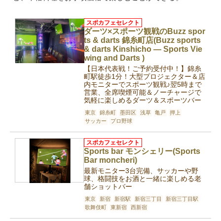
スポカフェセレクト
ダーツ×スポーツ観戦のBuzz spor
ts & darts 錦糸町店(Buzz sports
& darts Kinshicho — Sports Vie
wing and Darts )
【日本代表戦！ご予約受付中！】錦糸
町駅徒歩1分！大型プロジェクター＆店
内モニターでスポーツ観戦♪翌5時まで
営業、全席喫煙可能＆ノーチャージで
気軽に楽しめるダーツ＆スポーツバー
東京
錦糸町
墨田区
浅草
亀戸
押上
サッカー
プロ野球
スポカフェセレクト
Sports bar モンシェリー(Sports
Bar moncheri)
最新モニター3台完備、サッカーや野
球、格闘技をお酒と一緒に楽しめる老
舗ショットバー
東京
新宿
新宿駅
新宿三丁目
新宿三丁目駅
歌舞伎町
東新宿
西新宿