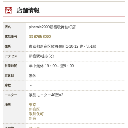
店舗情報
pinetale2990新宿歌舞伎町店
店名
03-6265-9383
電話番号
東京都新宿区歌舞伎町1-10-12 豊ビル1階
住所
新宿駅/徒歩5分
アクセス
年中無休 19：00～翌9：00
営業時間
無休
定休日
－
席数
液晶モニター40型×2
モニター
東京
場所
新宿区
歌舞伎町
新宿
その他