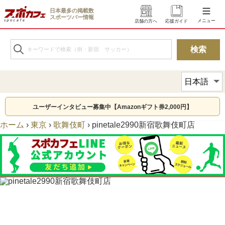
日本最多の掲載数
スポーツバー情報
メニュー
店舗の方へ
応援ガイド
ユーザーインタビュー募集中【Amazonギフト券2,000円】
ホーム
›
東京
›
歌舞伎町
›
pinetale2990新宿歌舞伎町店