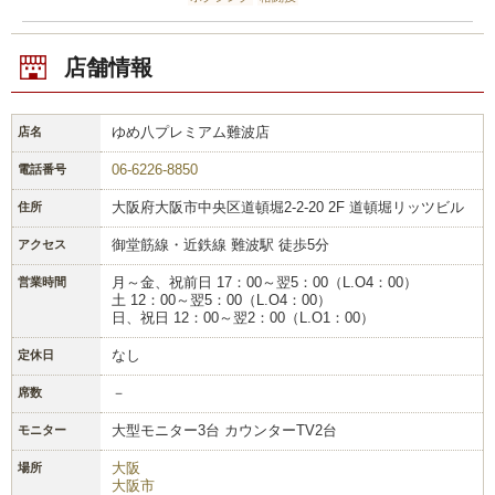
店舗情報
ゆめ八プレミアム難波店
店名
06-6226-8850
電話番号
大阪府大阪市中央区道頓堀2-2-20 2F 道頓堀リッツビル
住所
御堂筋線・近鉄線 難波駅 徒歩5分
アクセス
月～金、祝前日 17：00～翌5：00（L.O4：00）
営業時間
土 12：00～翌5：00（L.O4：00）
日、祝日 12：00～翌2：00（L.O1：00）
なし
定休日
－
席数
大型モニター3台 カウンターTV2台
モニター
大阪
場所
大阪市