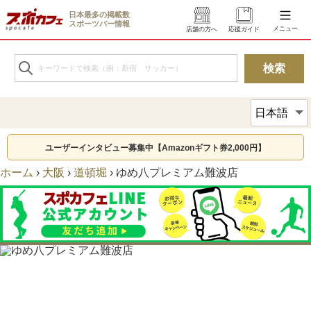
日本最多の掲載数
スポーツバー情報
メニュー
店舗の方へ
応援ガイド
ユーザーインタビュー募集中【Amazonギフト券2,000円】
ホーム
›
大阪
›
道頓堀
›
ゆめ八プレミアム難波店