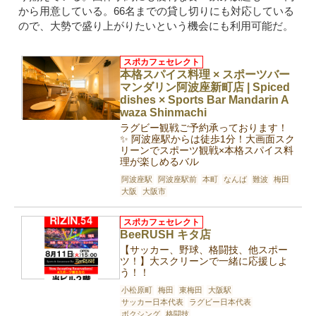
から用意している。66名までの貸し切りにも対応している
ので、大勢で盛り上がりたいという機会にも利用可能だ。
スポカフェセレクト
本格スパイス料理 × スポーツバー
マンダリン阿波座新町店 | Spiced
dishes × Sports Bar Mandarin A
waza Shinmachi
ラグビー観戦ご予約承っております！
✨ 阿波座駅からは徒歩1分！大画面スク
リーンでスポーツ観戦×本格スパイス料
理が楽しめるバル
阿波座駅
阿波座駅前
本町
なんば
難波
梅田
大阪
大阪市
スポカフェセレクト
BeeRUSH キタ店
【サッカー、野球、格闘技、他スポー
ツ！】大スクリーンで一緒に応援しよ
う！！
小松原町
梅田
東梅田
大阪駅
サッカー日本代表
ラグビー日本代表
ボクシング
格闘技