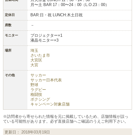
月〜土 BAR 17：00〜24：00（L.O.23：00）
BAR:日・祝 LUNCH:木土日祝
定休日
－
席数
プロジェクター×1
モニター
液晶モニター×3
埼玉
場所
さいたま市
大宮区
大宮
サッカー
その他
サッカー日本代表
野球
ラグビー
格闘技
ボクシング
キャンペーン対象店舗
※訪問者から寄せられた情報を元に掲載しているため、店舗情報が誤っ
ている可能性があります。必ず直接店舗へご確認のうえご利用下さい。
更新日： 2018年03月19日