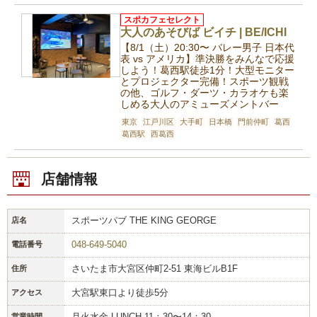
スポカフェセレクト
大人のあそびば ビイチ | BE/ICHI
【8/1（土）20:30〜 バレー男子 日本代
表 vs アメリカ】準決勝をみんなで応援
しよう！葛西駅徒歩1分！大型モニター
とプロジェクター完備！スポーツ観戦
の他、ゴルフ・ダーツ・カラオケも楽
しめる大人のアミューズメントバー
東京
江戸川区
大手町
日本橋
門前仲町
葛西
葛西駅
西葛西
店舗情報
スポーツパブ THE KING GEORGE
店名
048-649-5040
電話番号
さいたま市大宮区仲町2-51 東海ビルB1F
住所
大宮駅東口より徒歩5分
アクセス
月火水金 LUNCH 11：30〜14：30
営業時間