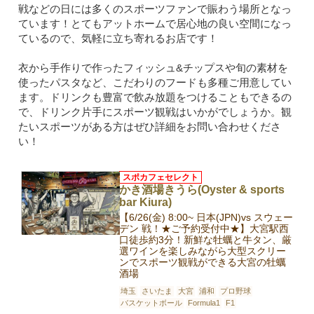
戦などの日には多くのスポーツファンで賑わう場所となっ
ています！とてもアットホームで居心地の良い空間になっ
ているので、気軽に立ち寄れるお店です！
衣から手作りで作ったフィッシュ&チップスや旬の素材を
使ったパスタなど、こだわりのフードも多種ご用意してい
ます。ドリンクも豊富で飲み放題をつけることもできるの
で、ドリンク片手にスポーツ観戦はいかがでしょうか。観
たいスポーツがある方はぜひ詳細をお問い合わせくださ
い！
スポカフェセレクト
かき酒場きうら(Oyster & sports
bar Kiura)
【6/26(金) 8:00~ 日本(JPN)vs スウェー
デン 戦！★ご予約受付中★】大宮駅西
口徒歩約3分！新鮮な牡蠣と牛タン、厳
選ワインを楽しみながら大型スクリー
ンでスポーツ観戦ができる大宮の牡蠣
酒場
埼玉
さいたま
大宮
浦和
プロ野球
バスケットボール
Formula1
F1