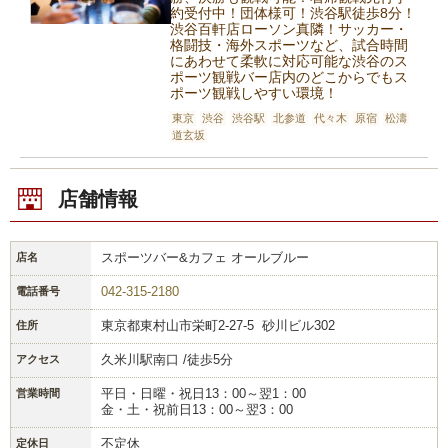
約受付中！団体様可！渋谷駅徒歩8分！
渋谷百軒店ローソン真隣！サッカー・
格闘技・海外スポーツなど、試合時間
にあわせて柔軟に対応可能な渋谷のス
ポーツ観戦バー店内のどこからでもス
ポーツ観戦しやすい環境！
東京
渋谷
渋谷駅
北参道
代々木
原宿
松濤
道玄坂
店舗情報
スポーツバー&カフェ オールブルー
店名
042-315-2180
電話番号
東京都東村山市栄町2-27-5 砂川ビル302
住所
久米川駅南口 /徒歩5分
アクセス
平日・日曜・祝日13：00～翌1：00
営業時間
金・土・祝前日13：00～翌3：00
不定休
定休日