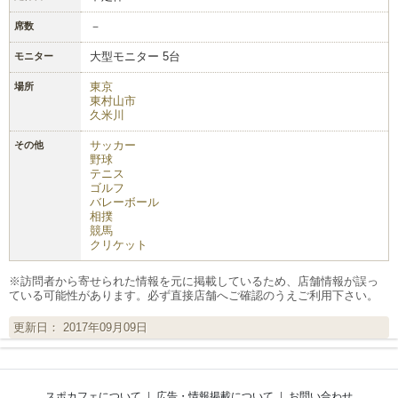
－
席数
大型モニター 5台
モニター
東京
場所
東村山市
久米川
サッカー
その他
野球
テニス
ゴルフ
バレーボール
相撲
競馬
クリケット
※訪問者から寄せられた情報を元に掲載しているため、店舗情報が誤っ
ている可能性があります。必ず直接店舗へご確認のうえご利用下さい。
更新日： 2017年09月09日
スポカフェについて
|
広告・情報掲載について
|
お問い合わせ