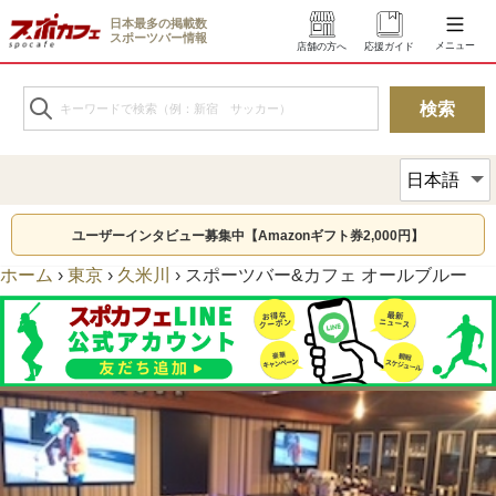
日本最多の掲載数
スポーツバー情報
メニュー
店舗の方へ
応援ガイド
ユーザーインタビュー募集中【Amazonギフト券2,000円】
ホーム
›
東京
›
久米川
›
スポーツバー&カフェ オールブルー