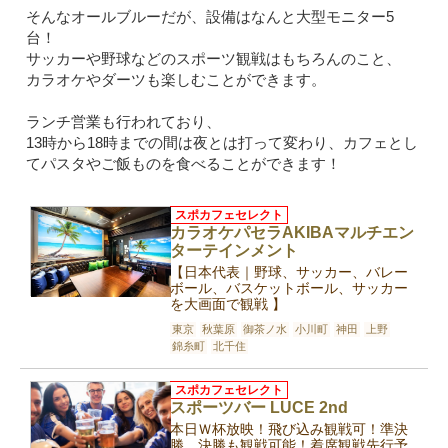
そんなオールブルーだが、設備はなんと大型モニター5
台！
サッカーや野球などのスポーツ観戦はもちろんのこと、
カラオケやダーツも楽しむことができます。
ランチ営業も行われており、
13時から18時までの間は夜とは打って変わり、カフェとし
てパスタやご飯ものを食べることができます！
スポカフェセレクト
カラオケパセラAKIBAマルチエン
ターテインメント
【日本代表｜野球、サッカー、バレー
ボール、バスケットボール、サッカー
を大画面で観戦 】
東京
秋葉原
御茶ノ水
小川町
神田
上野
錦糸町
北千住
スポカフェセレクト
スポーツバー LUCE 2nd
本日Ｗ杯放映！飛び込み観戦可！準決
勝、決勝も観戦可能！着席観戦先行予