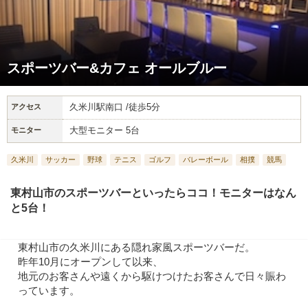
スポーツバー&カフェ オールブルー
久米川駅南口 /徒歩5分
アクセス
大型モニター 5台
モニター
久米川
サッカー
野球
テニス
ゴルフ
バレーボール
相撲
競馬
東村山市のスポーツバーといったらココ！モニターはなん
と5台！
東村山市の久米川にある隠れ家風スポーツバーだ。
昨年10月にオープンして以来、
地元のお客さんや遠くから駆けつけたお客さんで日々賑わ
っています。