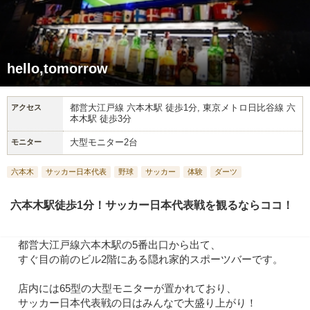
hello,tomorrow
都営大江戸線 六本木駅 徒歩1分, 東京メトロ日比谷線 六
アクセス
本木駅 徒歩3分
大型モニター2台
モニター
六本木
サッカー日本代表
野球
サッカー
体験
ダーツ
六本木駅徒歩1分！サッカー日本代表戦を観るならココ！
都営大江戸線六本木駅の5番出口から出て、
すぐ目の前のビル2階にある隠れ家的スポーツバーです。
店内には65型の大型モニターが置かれており、
サッカー日本代表戦の日はみんなで大盛り上がり！