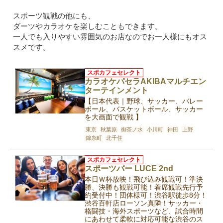
スポーツ観戦の他にも、
ダーツやカラオケを楽しむこともできます。
一人でも入りやすい雰囲気のお店なのでお一人様にもオス
スメです。
スポカフェセレクト
カラオケパセラAKIBAマルチエン
ターテインメント
【日本代表｜野球、サッカー、バレー
ボール、バスケットボール、サッカー
を大画面で観戦 】
東京
秋葉原
御茶ノ水
小川町
神田
上野
錦糸町
北千住
スポカフェセレクト
スポーツバー LUCE 2nd
本日Ｗ杯放映！飛び込み観戦可！準決
勝、決勝も観戦可能！着席観戦先行予
約受付中！団体様可！渋谷駅徒歩8分！
渋谷百軒店ローソン真隣！サッカー・
格闘技・海外スポーツなど、試合時間
にあわせて柔軟に対応可能な渋谷のス