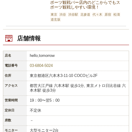
ポーツ観戦バー店内のどこからでもス
ポーツ観戦しやすい環境！
東京
渋谷
渋谷駅
北参道
代々木
原宿
松濤
道玄坂
店舗情報
hello,tomorrow
店名
03-6804-5024
電話番号
東京都港区六本木3-11-10 COCOビル2F
住所
都営大江戸線 六本木駅 徒歩1分, 東京メトロ日比谷線 六
アクセス
本木駅 徒歩3分
19：00〜翌5：00
営業時間
不定休
定休日
－
席数
大型モニター2台
モニター