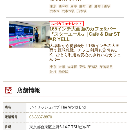
東京
西麻布
麻布
麻布十番
麻布十番駅
六本木
六本木駅
乃木坂
スポカフェセレクト
165インチ大画面のカフェ&バー
『スターエール』| Cafe & Bar ST
AR YELL
大塚駅から徒歩5分！165インチの大画
面で野球観戦。カフェ利用も貸切もO
K、ひとり利用も安心のきれいなカフェ
&バー
東京
大塚
大塚駅
巣鴨
巣鴨駅
巣鴨新田
池袋
池袋駅
店舗情報
アイリッシュパブ The World End
店名
03-3837-8870
電話番号
東京都台東区上野6-14-7 TSUビル2F
住所