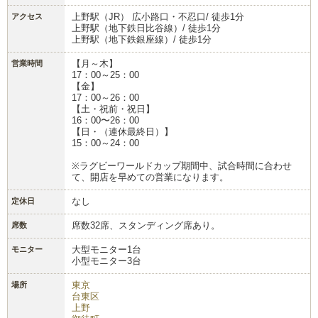
上野駅（JR） 広小路口・不忍口/ 徒歩1分
アクセス
上野駅（地下鉄日比谷線）/ 徒歩1分
上野駅（地下鉄銀座線）/ 徒歩1分
【月～木】
営業時間
17：00～25：00
【金】
17：00～26：00
【土・祝前・祝日】
16：00〜26：00
【日・（連休最終日）】
15：00～24：00
※ラグビーワールドカップ期間中、試合時間に合わせ
て、開店を早めての営業になります。
なし
定休日
席数32席、スタンディング席あり。
席数
大型モニター1台
モニター
小型モニター3台
東京
場所
台東区
上野