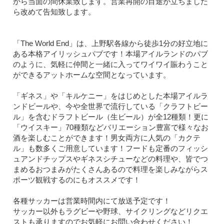
から当面の間休業致します。営業再開の目途が立ちました
ら改めて告知致します。
「The World End」は、上野駅各線から徒歩1分の好立地に
ある本格アイリッシュパブです！本場アイルランドのパブ
のように、気軽に仲間と一緒に入ってワイワイ賑わうこと
ができるアットホームな空間となっています。
「ギネス」や「キルケニー」をはじめとした本場アイルラ
ンドビールや、今や全世界で流行している「クラフトビー
ル」を含むドラフトビール（生ビール）が全12種類！更に
「ウイスキー」70種類などバリエーション豊富で様々なお
酒を楽しむことができます！男女両方に人気の「カクテ
ル」も数多くご用意しています！フードも定番のフィッシ
ュアンドチップスやギネスシチューなどの料理や、皆でつ
まめるおつまみがたくさんあるので料理を楽しみながらス
ポーツ観戦するのにもオススメです！
各種サッカーは営業時間内にて放送予定です！
サッカー以外もラグビーや野球、サイクリングなどリクエ
ストも承りますのでお気軽にお問い合わせください！