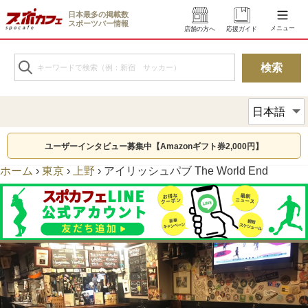
日本最多の掲載数
スポーツバー情報
メニュー
店舗の方へ
応援ガイド
ユーザーインタビュー募集中【Amazonギフト券2,000円】
ホーム
›
東京
›
上野
›
アイリッシュパブ The World End