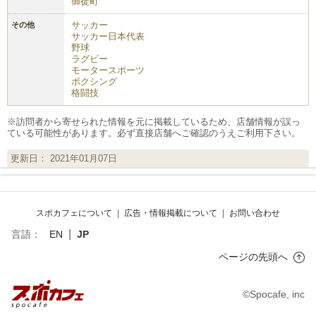
御徒町
サッカー
その他
サッカー日本代表
野球
ラグビー
モータースポーツ
ボクシング
格闘技
※訪問者から寄せられた情報を元に掲載しているため、店舗情報が誤っ
ている可能性があります。必ず直接店舗へご確認のうえご利用下さい。
更新日： 2021年01月07日
スポカフェについて
|
広告・情報掲載について
|
お問い合わせ
|
言語：
EN
JP
ページの先頭へ
©Spocafe, inc