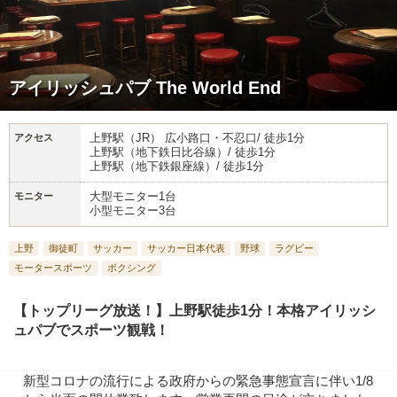
アイリッシュパブ The World End
上野駅（JR） 広小路口・不忍口/ 徒歩1分
アクセス
上野駅（地下鉄日比谷線）/ 徒歩1分
上野駅（地下鉄銀座線）/ 徒歩1分
大型モニター1台
モニター
小型モニター3台
上野
御徒町
サッカー
サッカー日本代表
野球
ラグビー
モータースポーツ
ボクシング
【トップリーグ放送！】上野駅徒歩1分！本格アイリッシ
ュパブでスポーツ観戦！
新型コロナの流行による政府からの緊急事態宣言に伴い1/8