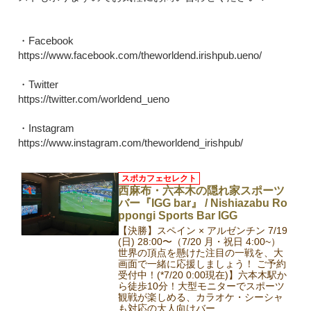
・Facebook
https://www.facebook.com/theworldend.irishpub.ueno/
・Twitter
https://twitter.com/worldend_ueno
・Instagram
https://www.instagram.com/theworldend_irishpub/
スポカフェセレクト
西麻布・六本木の隠れ家スポーツ
バー『IGG bar』 / Nishiazabu Ro
ppongi Sports Bar IGG
【決勝】スペイン × アルゼンチン 7/19
(日) 28:00〜（7/20 月・祝日 4:00~）
世界の頂点を懸けた注目の一戦を、大
画面で一緒に応援しましょう！ ご予約
受付中！(*7/20 0:00現在)】六本木駅か
ら徒歩10分！大型モニターでスポーツ
観戦が楽しめる、カラオケ・シーシャ
も対応の大人向けバー