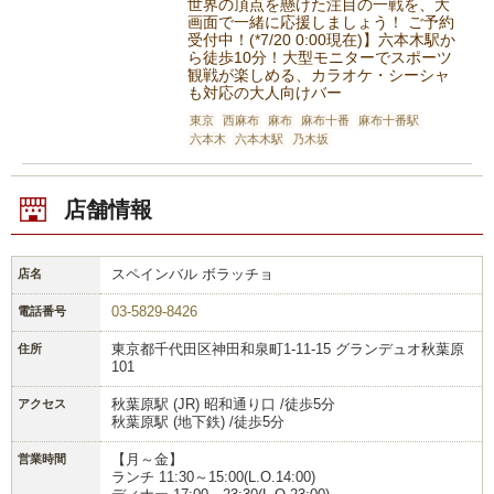
世界の頂点を懸けた注目の一戦を、大
画面で一緒に応援しましょう！ ご予約
受付中！(*7/20 0:00現在)】六本木駅か
ら徒歩10分！大型モニターでスポーツ
観戦が楽しめる、カラオケ・シーシャ
も対応の大人向けバー
東京
西麻布
麻布
麻布十番
麻布十番駅
六本木
六本木駅
乃木坂
店舗情報
スペインバル ボラッチョ
店名
03-5829-8426
電話番号
東京都千代田区神田和泉町1-11-15 グランデュオ秋葉原
住所
101
秋葉原駅 (JR) 昭和通り口 /徒歩5分
アクセス
秋葉原駅 (地下鉄) /徒歩5分
【月～金】
営業時間
ランチ 11:30～15:00(L.O.14:00)