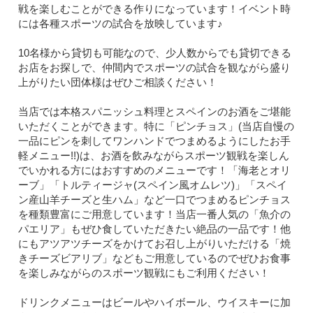
戦を楽しむことができる作りになっています！イベント時
には各種スポーツの試合を放映しています♪
10名様から貸切も可能なので、少人数からでも貸切できる
お店をお探しで、仲間内でスポーツの試合を観ながら盛り
上がりたい団体様はぜひご相談ください！
当店では本格スパニッシュ料理とスペインのお酒をご堪能
いただくことができます。特に「ピンチョス」(当店自慢の
一品にピンを刺してワンハンドでつまめるようにしたお手
軽メニュー!!)は、お酒を飲みながらスポーツ観戦を楽しん
でいかれる方にはおすすめのメニューです！「海老とオリ
ーブ」「トルティージャ(スペイン風オムレツ)」「スペイ
ン産山羊チーズと生ハム」など一口でつまめるピンチョス
を種類豊富にご用意しています！当店一番人気の「魚介の
パエリア」もぜひ食していただきたい絶品の一品です！他
にもアツアツチーズをかけてお召し上がりいただける「焼
きチーズビアリブ」などもご用意しているのでぜひお食事
を楽しみながらのスポーツ観戦にもご利用ください！
ドリンクメニューはビールやハイボール、ウイスキーに加