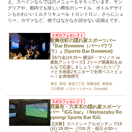
え、スペインならではのメニューもそろっています。サン
グリアや、都内でも珍しい樽生のシードル、ボトルデザイ
ンもかわいいミルクリキュール トロントロン、さらにシェ
リー、カヴァなど、他ではなかなか試せない品揃えです。
スポカフェセレクト
歌舞伎町の隠れ家スポーツバー
『Bar Bowwow（バーバウワ
ウ）』(Sports Bar Bowwow)
【8/7(金)19:25〜 横浜F・マリノス vs
鹿島アントラーズ】Jリーグ開幕戦をみ
んなで応援しましょう！ゆったりソフ
ァと大画面2モニターで全席ベストビュ
ー！全席喫煙可
東京
新宿
新宿三丁目
歌舞伎町
東新宿
プロ野球
バスケットボール
Formula1
スポカフェセレクト
西麻布・六本木の隠れ家スポーツ
バー『IGG bar』 / Nishiazabu Ro
ppongi Sports Bar IGG
【決勝】スペイン × アルゼンチン 7/19
(日) 28:00〜（7/20 月・祝日 4:00~）