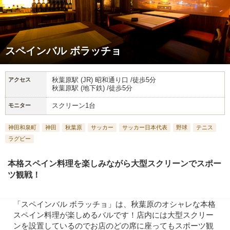
スペインバル ボラッチョ
秋葉原駅 (JR) 昭和通り口 /徒歩5分
アクセス
秋葉原駅 (地下鉄) /徒歩5分
スクリーン1台
モニター
神田和泉町
神田
秋葉原
サッカー
サッカー日本代表
野球
テニス
ラグビー
本格スペイン料理を楽しみながら大型スクリーンでスポー
ツ観戦！
「スペインバル ボラッチョ」は、秋葉原のオシャレな本格
スペイン料理が楽しめるバルです！店内には大型スクリー
ンを設置しているのでお店のどの席に座ってもスポーツ観