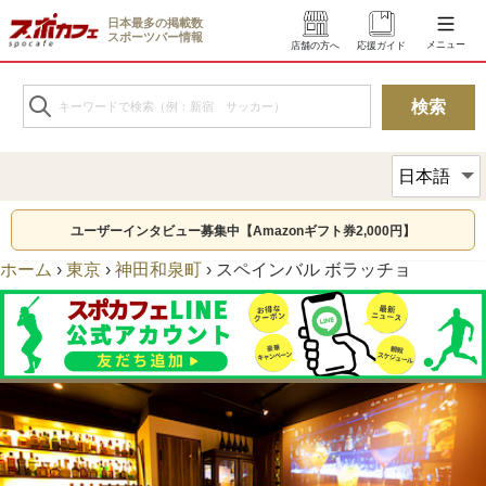
日本最多の掲載数
スポーツバー情報
メニュー
店舗の方へ
応援ガイド
ユーザーインタビュー募集中【Amazonギフト券2,000円】
ホーム
›
東京
›
神田和泉町
›
スペインバル ボラッチョ