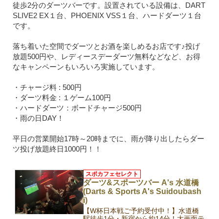
徒歩2分のダーツバーです。設置されている設備は、DART
SLIVE2 EX１台、PHOENIX VSS１台、ハードダーツ１台
です。
落ち着いた空間でダーツとお酒を楽しめるお店です♪投げ
放題500円や、レディースデーダーツ無料などなど、お得
なキャンペーンもいろいろ実施しています。
・チャージ料 : 500円
・ダーツ料金 : １ゲーム100円
・ハードダーツ：ボードチャージ500円
・雨の日DAY！
平日の営業開始17時～20時までに、雨が降り出したらダー
ツ投げ放題終日1000円！！
スポカフェセレクト
ダーツ&スポーツバー A's 水道橋
(Darts & Sports A's Suidoubash
i)
【W杯日本戦ご予約受付中！】水道橋
駅徒歩1分・新宿から約14分！大画面テ