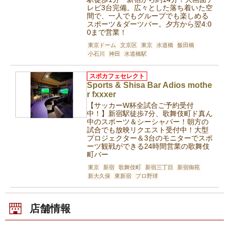
レビ3台完備。広々とした落ち着いた空
間で、一人でもグループでも楽しめる
スポーツ＆ダーツバー。夕方から翌4:0
0まで営業！
東京ドーム
文京区
東京
水道橋
飯田橋
小石川
神田
水道橋駅
スポカフェセレクト
Sports & Shisa Bar Adios mothe
r fxxxer
【サッカーW杯全試合ご予約受付
中！】新宿駅徒歩7分、歌舞伎町ド真ん
中のスポーツ＆シーシャバー！朝方の
試合でも放映リクエスト受付中！大型
プロジェクター＆3台のモニターでスポ
ーツ観戦ができる24時間営業の歌舞伎
町バー
東京
新宿
歌舞伎町
新宿三丁目
新宿御苑
新大久保
東新宿
プロ野球
店舗情報