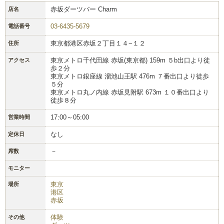
赤坂ダーツバー Charm
店名
03-6435-5679
電話番号
東京都港区赤坂２丁目１４−１２
住所
東京メトロ千代田線 赤坂(東京都) 159m ５b出口より徒
アクセス
歩２分
東京メトロ銀座線 溜池山王駅 476m ７番出口より徒歩
５分
東京メトロ丸ノ内線 赤坂見附駅 673m １０番出口より
徒歩８分
17:00～05:00
営業時間
なし
定休日
－
席数
モニター
東京
場所
港区
赤坂
体験
その他