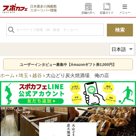
日本最多の掲載数
スポーツバー情報
メニュー
店舗の方へ
応援ガイド
ユーザーインタビュー募集中【Amazonギフト券2,000円】
ホーム
›
埼玉
›
越谷
›
大山どり炭火焼酒場 俺の店