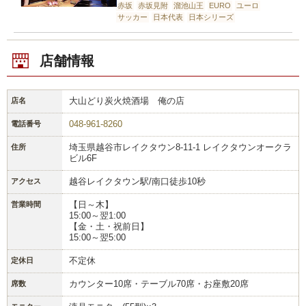
赤坂
赤坂見附
溜池山王
EURO
ユーロ
サッカー
日本代表
日本シリーズ
店舗情報
大山どり炭火焼酒場 俺の店
店名
048-961-8260
電話番号
埼玉県越谷市レイクタウン8-11-1 レイクタウンオークラ
住所
ビル6F
越谷レイクタウン駅/南口徒歩10秒
アクセス
【日～木】
営業時間
15:00～翌1:00
【金・土・祝前日】
15:00～翌5:00
不定休
定休日
カウンター10席・テーブル70席・お座敷20席
席数