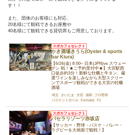
す！！
また、団体のお客様にも対応、
20名様にて観戦できるお座敷や
40名様にて観戦できる貸切席もご用意しております。
スポカフェセレクト
かき酒場きうら(Oyster & sports
bar Kiura)
【6/26(金) 8:00~ 日本(JPN)vs スウェー
デン 戦！★ご予約受付中★】大宮駅西
口徒歩約3分！新鮮な牡蠣と牛タン、厳
選ワインを楽しみながら大型スクリー
ンでスポーツ観戦ができる大宮の牡蠣
酒場
埼玉
さいたま
大宮
浦和
プロ野球
バスケットボール
Formula1
F1
スポカフェセレクト
パセラリゾーツ赤坂店
【サッカー・野球・バスケ・バレー・
ラグビーを大画面で観戦！】