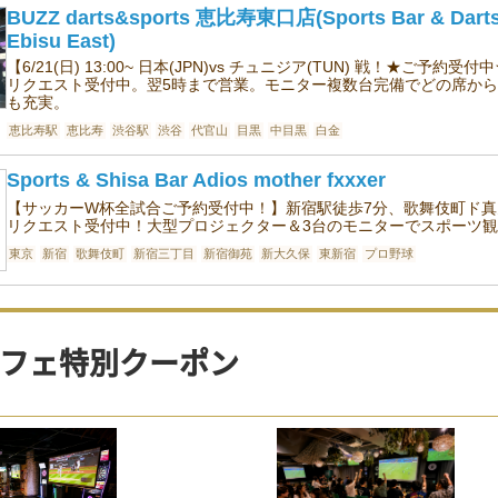
BUZZ darts&sports 恵比寿東口店(Sports Bar & Darts 
Ebisu East)
【6/21(日) 13:00~ 日本(JPN)vs チュニジア(TUN) 戦！★
リクエスト受付中。翌5時まで営業。モニター複数台完備でどの席から
も充実。
恵比寿駅
恵比寿
渋谷駅
渋谷
代官山
目黒
中目黒
白金
Sports & Shisa Bar Adios mother fxxxer
【サッカーW杯全試合ご予約受付中！】新宿駅徒歩7分、歌舞伎町ド
リクエスト受付中！大型プロジェクター＆3台のモニターでスポーツ観
東京
新宿
歌舞伎町
新宿三丁目
新宿御苑
新大久保
東新宿
プロ野球
フェ特別クーポン