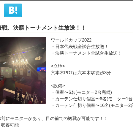
表戦、決勝トーナメント生放送！！
シェア
はてな
ワールドカップ2022
・日本代表戦全試合生放送！
・決勝トーナメント全試合生放送！
<立地>
六本木PDTは六本木駅徒歩3分
<設備>
・個室〜6名(モニター2台完備)
・カーテン仕切り個室〜6名(モニター1台
・カーテン仕切り個室〜16名(モニター2
の前にモニターがあり、目の前での観戦が可能です！！
名収容可能