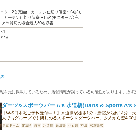
モニター2台完備)・カーテン仕切り個室〜6名(モ
)・カーテン仕切り個室〜16名(モニター2台完
ロア※貸切の場合最大80名収容
×1
×7台
代表
報を元に掲載しているため、店舗情報が誤っている可能性があります。必ず
ダーツ&スポーツバー A's 水道橋(Darts & Sports A's Su
【W杯日本戦ご予約受付中！】水道橋駅徒歩1分・新宿から約14分！
人でもグループでも楽しめるスポーツ＆ダーツバー。夕方から翌4:00
東京ドーム
文京区
東京
水道橋
飯田橋
小石川
神田
水道橋駅