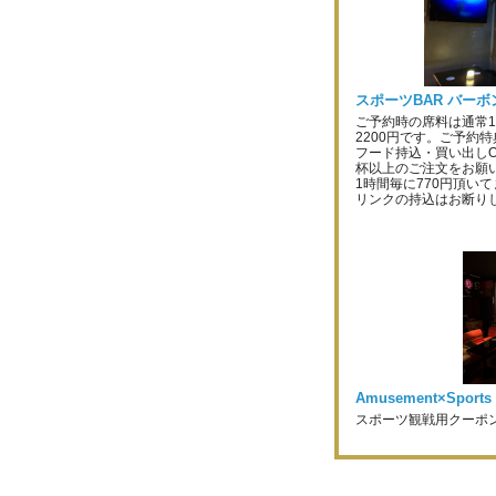
スポーツBAR バー
ご予約時の席料は通常1
2200円です。ご予約
フード持込・買い出しO
杯以上のご注文をお願
1時間毎に770円頂い
リンクの持込はお断り
Amusement×Sport
スポーツ観戦用クーポ