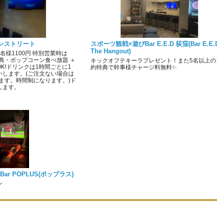
ボンストリート
スポーツ観戦×遊びBar E.E.D 荻窪(Bar E.E.D
The Hangout)
名様1100円 特別営業時は
特典・ポップコーン食べ放題 ＋
キックオフテキーラプレゼント！また5名以上の
K!ドリンクは1時間ごとに1
約特典で幹事様チャージ料無料✨
いします。(ご注文ない場合は
てます。時間制になります。)ド
します。
s Bar POPLUS(ポップラス)
ン