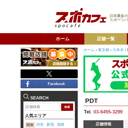
日本最多の
スポーツバ
ホーム
店舗一覧
ホーム
›
東京都
›
六本木
›
Facebook
SEARCH
PDT
03-6455-3299
Tel.
人気エリア
店舗情報
渋谷
新宿
池袋
関東