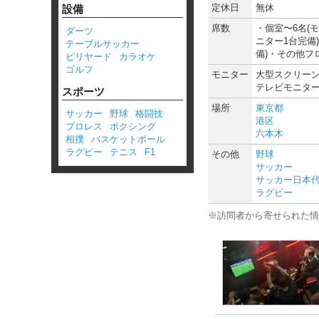
定休日
無休
設備
席数
・個室〜6名(
ダーツ
ニター1台完備
テーブルサッカー
備)・その他フ
ビリヤード
カラオケ
ゴルフ
モニター
大型スクリーン
テレビモニター
スポーツ
場所
東京都
サッカー
野球
格闘技
港区
プロレス
ボクシング
六本木
相撲
バスケットボール
ラグビー
テニス
F1
その他
野球
サッカー
サッカー日本
ラグビー
※訪問者から寄せられた情