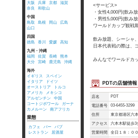
大阪
兵庫
京都
滋賀
<サービス>
奈良
和歌山
・女性4,000円(飲み放
中国
・男性5,000円(飲み放
鳥取
島根
岡山
広島
ワールドカップ観戦
山口
四国
飲み放題、シーシャ
徳島
香川
愛媛
高知
日本代表戦の際は、
九州・沖縄
福岡
佐賀
長崎
熊本
みんなでワールドカ
大分
宮崎
鹿児島
沖縄
海外
イギリス
スペイン
イタリア
ドイツ
PDTの店舗情報
オーストリア
トルコ
アメリカ
メキシコ
PDT
店名
アルゼンチン
中国
コートジボワール
ガーナ
03-6455-3299
電話番号
カメルーン
南アフリカ
住所
東京都港区六本木3
業態
アクセス
六本木駅徒歩3
カフェ
バー
パブ
レストラン
居酒屋
営業時間
全日１８：０