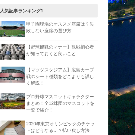
人気記事ランキング1
甲子園球場のオススメ座席は？失
敗しない座席の選び方
【野球観戦のマナー】観戦初心者
が知っておくと良いこと
【マツダスタジアム】広島カープ
戦のシート種類をどこよりも詳し
く解説！
プロ野球マスコットキャラクター
まとめ！全12球団のマスコットを
一覧で紹介！
2020年東京オリンピックのチケッ
トはどうなる…？払い戻し方法