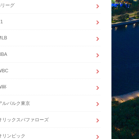
Bリーグ
F1
MLB
NBA
WBC
W杯
アルバルク東京
オリックスバファローズ
オリンピック