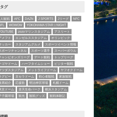
タグ
1人観戦
AFC
DAZN
J SPORTS
Jリーグ
NFC
NFL
WOWOW
YOKOHAMA STAR☆NIGHT
YOUTUBE
zozoマリンスタジアム
アスリート
アメフト
エンゼルススタジアム
オリンピック
サッカー
スタジアムグルメ
スポーツイベント情報
スポーツチャンネル
スポーツ選手
スーパーボウル
チャンピオンズリーグ
デート観戦
トップリーグ
ナゴヤドーム
ハーフタイムショー
ビジター観戦
マツダスタジアム
メットライフドーム
ヤフオクドーム
ラグビー
京セラドーム
初心者観戦
家族観戦
座席紹介
応援歌
明治神宮球場
札幌ドーム
東京ドーム
楽天生命パーク
横浜スタジアム
甲子園球場
観光
観戦グッズ
観戦体験記
標籤