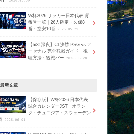
2026.05.30
W杯2026 サッカー日本代表 背
番号一覧｜26人確定・久保8
番・堂安10番
2026.05.29
【5/31深夜】CL決勝 PSG vs ア
ーセナル 完全観戦ガイド｜視
聴方法・観戦バー
2026.05.28
最新文章
【保存版】W杯2026 日本代表
試合カレンダーJST｜オラン
ダ・チュニジア・スウェーデン
戦
2026.06.01