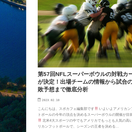
第57回NFLスーパーボウルの対戦カ
が決定！出場チームの情報から試合
敗予想まで徹底分析
2023.02.10
こんにちは、スポカフェ編集部です
いよいよアメリカン
トボールの今年の頂点を決めるスーパーボウルの開催が目
北米4大スポーツの中でもアメリカでもっとも人気の高
リカンフットボールで、シーズンの王者を決める…