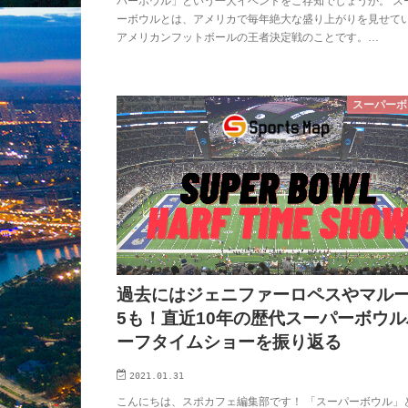
パーボウル」という一大イベントをご存知でしょうか。 ス
ーボウルとは、アメリカで毎年絶大な盛り上がりを見せて
アメリカンフットボールの王者決定戦のことです。…
スーパーボ
過去にはジェニファーロペスやマル
5も！直近10年の歴代スーパーボウル
ーフタイムショーを振り返る
2021.01.31
こんにちは、スポカフェ編集部です！ 「スーパーボウル」