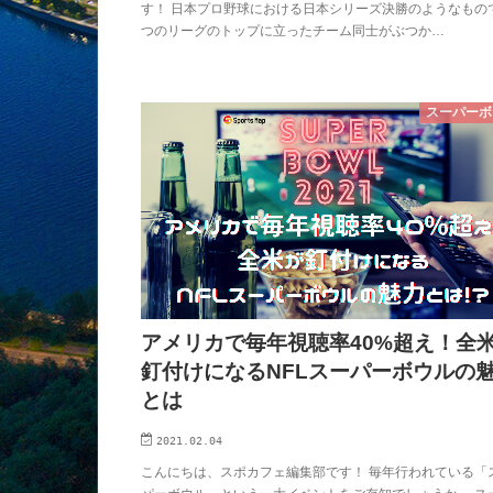
す！ 日本プロ野球における日本シリーズ決勝のようなもの
つのリーグのトップに立ったチーム同士がぶつか…
スーパーボ
アメリカで毎年視聴率40%超え！全
釘付けになるNFLスーパーボウルの
とは
2021.02.04
こんにちは、スポカフェ編集部です！ 毎年行われている「