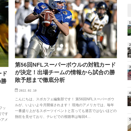
第56回NFLスーパーボウルの対戦カード
が決定！出場チームの情報から試合の勝
ード
敗予想まで徹底分析
の勝
2022.02.10
こんにちは、スポカフェ編集部です！ 第56回NFLスーパーボウ
ルが、いよいよ今月開催されます！ 現地のアメリカでは、毎年
フッ
一番盛り上がるスポーツイベントと言っても過言ではないほどの
前です
熱狂を見せており、テレビでの視聴率は毎回4…
いアメ