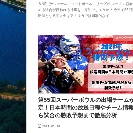
うNFL(ナショナル・フットボール・リーグ)のシーズン覇
める試合が行われる行事をご存知でしょうか？ 今年で55回
開催となる同大会はアメリカでは国家的なイ…
スーパーボ
第55回スーパーボウルの出場チーム
定！日本時間の放送日程やチーム情
ら試合の勝敗予想まで徹底分析
2021.01.28