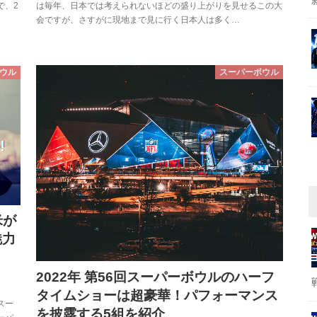
は毎年、日本では考えられないほどの盛り上がりを見せるこの大
で、2
会ですが、さすがに現地まで見に行く日本人は多く…
スーパーボウル
ウル
米が
魅力
2022年 第56回スーパーボウルのハーフ
タイムショーは超豪華！パフォーマンス
スー
を披露する5組を紹介