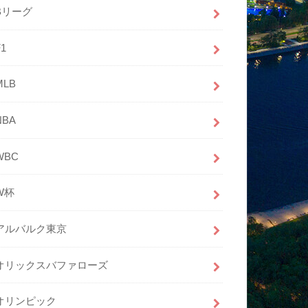
Bリーグ
F1
MLB
NBA
WBC
W杯
アルバルク東京
オリックスバファローズ
オリンピック