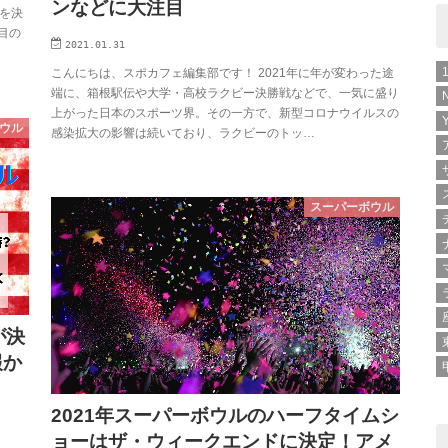
ンなどに大注目
者を決
目の
2021.01.31
こんにちは、スポカフェ編集部です！ 2021年に年が変わった途
端に、箱根駅伝や大学・高校ラクビー決勝戦などで、一気に盛り
上がった日本のスポーツ界。その一方で、新型コロナウイルスの
ウル
感染拡大の影響は続いており、ラクビーのトッ…
スーパーボウル
が決
報か
2021年スーパーボウルのハーフタイムシ
ョーはザ・ウィークエンドに決定！アメ