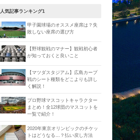
人気記事ランキング1
甲子園球場のオススメ座席は？失
敗しない座席の選び方
【野球観戦のマナー】観戦初心者
が知っておくと良いこと
【マツダスタジアム】広島カープ
戦のシート種類をどこよりも詳し
く解説！
プロ野球マスコットキャラクター
まとめ！全12球団のマスコットを
一覧で紹介！
2020年東京オリンピックのチケッ
トはどうなる…？払い戻し方法