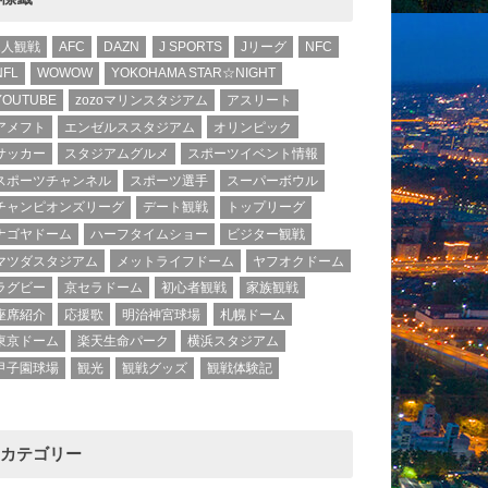
1人観戦
AFC
DAZN
J SPORTS
Jリーグ
NFC
NFL
WOWOW
YOKOHAMA STAR☆NIGHT
YOUTUBE
zozoマリンスタジアム
アスリート
アメフト
エンゼルススタジアム
オリンピック
サッカー
スタジアムグルメ
スポーツイベント情報
スポーツチャンネル
スポーツ選手
スーパーボウル
チャンピオンズリーグ
デート観戦
トップリーグ
ナゴヤドーム
ハーフタイムショー
ビジター観戦
マツダスタジアム
メットライフドーム
ヤフオクドーム
ラグビー
京セラドーム
初心者観戦
家族観戦
座席紹介
応援歌
明治神宮球場
札幌ドーム
東京ドーム
楽天生命パーク
横浜スタジアム
甲子園球場
観光
観戦グッズ
観戦体験記
カテゴリー