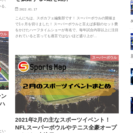
ーパ
いる、
2022.01.17
こんにちは、スポカフェ編集部です！ スーパーボウルの開催ま
で1ヶ月を切りました！ スーパーボウルと言えば多額のセット費
をかけたハーフタイムショーが有名で、毎年試合内容以上に注目
ウル
されていると言っても過言ではないほど盛り上が…
スーパーボウル
ーン
ハ
2021年2月の主なスポーツイベント！
NFLスーパーボウルやテニス全豪オープ
とい