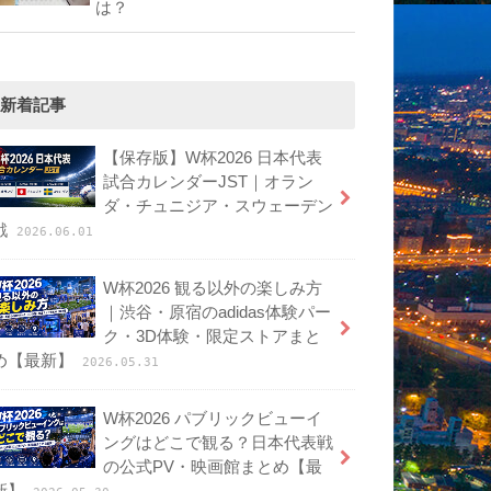
は？
新着記事
【保存版】W杯2026 日本代表
試合カレンダーJST｜オラン
ダ・チュニジア・スウェーデン
戦
2026.06.01
W杯2026 観る以外の楽しみ方
｜渋谷・原宿のadidas体験パー
ク・3D体験・限定ストアまと
め【最新】
2026.05.31
W杯2026 パブリックビューイ
ングはどこで観る？日本代表戦
の公式PV・映画館まとめ【最
新】