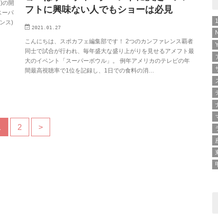
)の開
フトに興味ない人でもショーは必見
スーパ
ンス)
2021.01.27
こんにちは、スポカフェ編集部です！ 2つのカンファレンス覇者
同士で試合が行われ、毎年盛大な盛り上がりを見せるアメフト最
大のイベント「スーパーボウル」。 例年アメリカのテレビの年
間最高視聴率で1位を記録し、1日での食料の消…
1
2
>