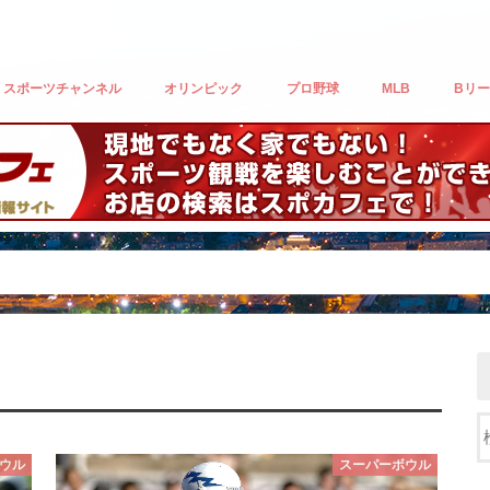
スポーツチャンネル
オリンピック
プロ野球
MLB
Bリ
オリックスバファローズ
中日ドラゴンズ
北海道日本ハムファイターズ
千葉ロッテマリーンズ
埼玉西武ライオンズ
広島東洋カープ
東京ヤクルトスワローズ
東北楽天ゴールデンイーグルス
横浜DeNAベイスターズ
福岡ソフトバンクホークス
読売ジャイアンツ
阪神タイガース
アルバ
千葉ジ
ウル
スーパーボウル