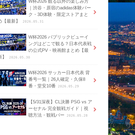
W杯2026 観る以外の楽しみ方
｜渋谷・原宿のadidas体験パー
ク・3D体験・限定ストアまと
め【最新】
2026.05.31
W杯2026 パブリックビューイ
ングはどこで観る？日本代表戦
の公式PV・映画館まとめ【最
新】
2026.05.30
W杯2026 サッカー日本代表 背
番号一覧｜26人確定・久保8
番・堂安10番
2026.05.29
【5/31深夜】CL決勝 PSG vs ア
ーセナル 完全観戦ガイド｜視
聴方法・観戦バー
2026.05.28