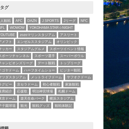
タグ
1人観戦
AFC
DAZN
J SPORTS
Jリーグ
NFC
NFL
WOWOW
YOKOHAMA STAR☆NIGHT
YOUTUBE
zozoマリンスタジアム
アスリート
アメフト
エンゼルススタジアム
オリンピック
サッカー
スタジアムグルメ
スポーツイベント情報
スポーツチャンネル
スポーツ選手
スーパーボウル
チャンピオンズリーグ
デート観戦
トップリーグ
ナゴヤドーム
ハーフタイムショー
ビジター観戦
マツダスタジアム
メットライフドーム
ヤフオクドーム
ラグビー
京セラドーム
初心者観戦
家族観戦
座席紹介
応援歌
明治神宮球場
札幌ドーム
東京ドーム
楽天生命パーク
横浜スタジアム
甲子園球場
観光
観戦グッズ
観戦体験記
標籤