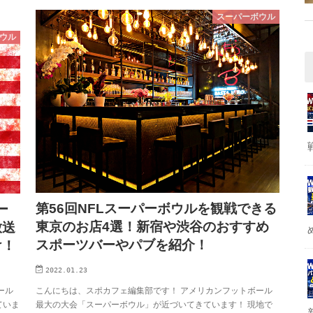
スーパーボウル
ウル
第56回NFLスーパーボウルを観戦できる
ー
東京のお店4選！新宿や渋谷のおすすめ
放送
スポーツバーやパブを紹介！
け！
2022.01.23
こんにちは、スポカフェ編集部です！ アメリカンフットボール
ール
最大の大会「スーパーボウル」が近づいてきています！ 現地で
ていま