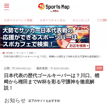
menu
スポーツイベント情報
スポーツチャンネル
オリンピック
プロ野
HOME
サッカー
W杯
日本代表の歴代ゴールキーパーは？川口、楢﨑から権田までW杯を彩る守護神を徹底解説！
公開：
最終更新：
W杯
2025年09月13日
2025年10月08日
日本代表の歴代ゴールキーパーは？川口、楢
﨑から権田までW杯を彩る守護神を徹底解
説！
お知らせ
以下のサイトもおすすめ