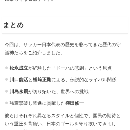
まとめ
今回は、サッカー日本代表の歴史を彩ってきた歴代の守
護神たちをご紹介しました。
松永成立
が経験した「ドーハの悲劇」という原点
川口能活
と
楢﨑正剛
による、伝説的なライバル関係
川島永嗣
が切り拓いた、世界への挑戦
強豪撃破し躍進に貢献した
権田修一
彼らはそれぞれ異なるスタイルと個性で、国民の期待と
いう重圧を背負い、日本のゴールを守り抜いてきまし