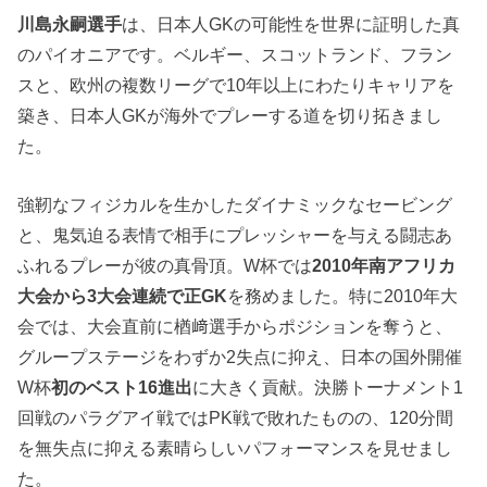
川島永嗣選手
は、日本人GKの可能性を世界に証明した真
のパイオニアです。ベルギー、スコットランド、フラン
スと、欧州の複数リーグで10年以上にわたりキャリアを
築き、日本人GKが海外でプレーする道を切り拓きまし
た。
強靭なフィジカルを生かしたダイナミックなセービング
と、鬼気迫る表情で相手にプレッシャーを与える闘志あ
ふれるプレーが彼の真骨頂。W杯では
2010年南アフリカ
大会から3大会連続で正GK
を務めました。特に2010年大
会では、大会直前に楢﨑選手からポジションを奪うと、
グループステージをわずか2失点に抑え、日本の国外開催
W杯
初のベスト16進出
に大きく貢献。決勝トーナメント1
回戦のパラグアイ戦ではPK戦で敗れたものの、120分間
を無失点に抑える素晴らしいパフォーマンスを見せまし
た。