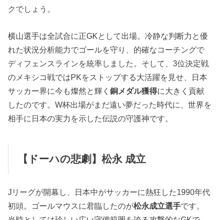
クでしょう。
横山選手は全試合に正GKとして出場。冷静な判断力と優
れた状況分析能力でゴールを守り、的確なコーチングで
ディフェンスラインを統率しました。そして、3位決定戦
のメキシコ戦ではPKをストップする大活躍を見せ、日本
サッカー界に今も燦然と輝く
銅メダル獲得
に大きく貢献
したのです。W杯出場がまだ遠い夢だった時代に、世界を
相手に日本の実力を示した伝説の守護神です。
【ドーハの悲劇】松永 成立
Jリーグが開幕し、日本中がサッカーに熱狂した1990年代
初頭。ゴールマウスに君臨したのが
松永成立選手
です。
当時としては珍しい広い守備範囲を誇る攻撃的なGKで、