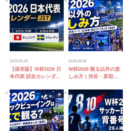
2026.05.28
2026.06.08
【保存版】W杯2026 日
W杯2026 観る以外の楽
本代表 試合カレンダー
しみ方｜渋谷・原宿の
JST｜オランダ・チュニ
adidas体験パーク・3D
ジア・スウェーデン戦
体験・限定ストアまと
め【最新】