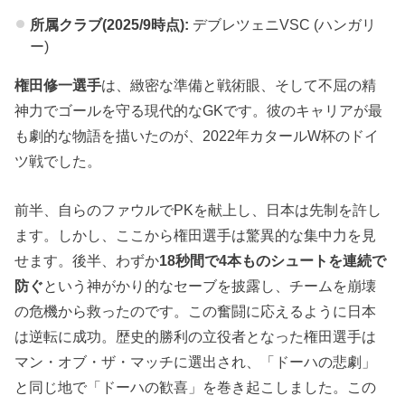
所属クラブ(2025/9時点):
デブレツェニVSC (ハンガリ
ー)
権田修一選手
は、緻密な準備と戦術眼、そして不屈の精
神力でゴールを守る現代的なGKです。彼のキャリアが最
も劇的な物語を描いたのが、2022年カタールW杯のドイ
ツ戦でした。
前半、自らのファウルでPKを献上し、日本は先制を許し
ます。しかし、ここから権田選手は驚異的な集中力を見
せます。後半、わずか
18秒間で4本ものシュートを連続で
防ぐ
という神がかり的なセーブを披露し、チームを崩壊
の危機から救ったのです。この奮闘に応えるように日本
は逆転に成功。歴史的勝利の立役者となった権田選手は
マン・オブ・ザ・マッチに選出され、「ドーハの悲劇」
と同じ地で「ドーハの歓喜」を巻き起こしました。この