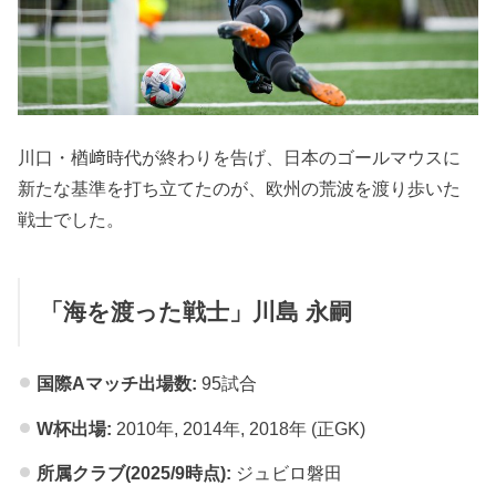
川口・楢﨑時代が終わりを告げ、日本のゴールマウスに
新たな基準を打ち立てたのが、欧州の荒波を渡り歩いた
戦士でした。
「海を渡った戦士」川島 永嗣
国際Aマッチ出場数:
95試合
W杯出場:
2010年, 2014年, 2018年 (正GK)
所属クラブ(2025/9時点):
ジュビロ磐田