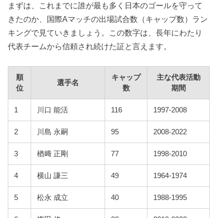
まずは、これまでに誰が最も多く日本のゴールを守って
きたのか、国際Aマッチの出場試合数（キャップ数）ラン
キングで見ていきましょう。この数字は、長年にわたり
代表チームから信頼され続けた証と言えます。
順
キャップ
主な代表活動
選手名
位
数
期間
1
川口 能活
116
1997-2008
2
川島 永嗣
95
2008-2022
3
楢﨑 正剛
77
1998-2010
4
横山 謙三
49
1964-1974
5
松永 成立
40
1988-1995