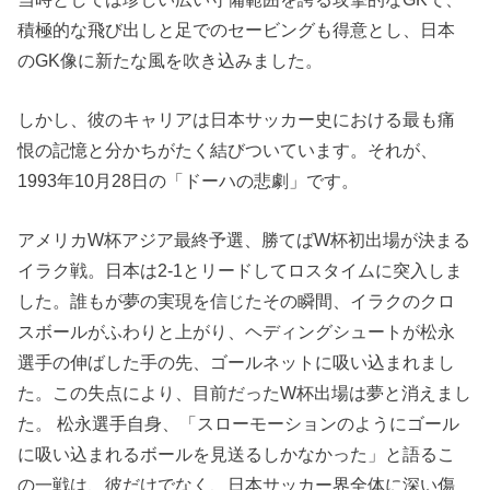
積極的な飛び出しと足でのセービングも得意とし、日本
のGK像に新たな風を吹き込みました。
しかし、彼のキャリアは日本サッカー史における最も痛
恨の記憶と分かちがたく結びついています。それが、
1993年10月28日の「ドーハの悲劇」です。
アメリカW杯アジア最終予選、勝てばW杯初出場が決まる
イラク戦。日本は2-1とリードしてロスタイムに突入しま
した。誰もが夢の実現を信じたその瞬間、イラクのクロ
スボールがふわりと上がり、ヘディングシュートが松永
選手の伸ばした手の先、ゴールネットに吸い込まれまし
た。この失点により、目前だったW杯出場は夢と消えまし
た。 松永選手自身、「スローモーションのようにゴール
に吸い込まれるボールを見送るしかなかった」と語るこ
の一戦は、彼だけでなく、日本サッカー界全体に深い傷