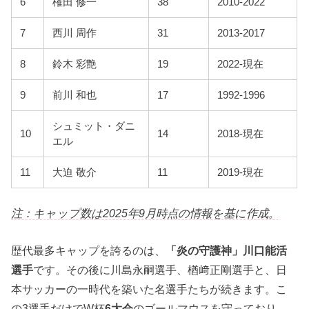
6
権田 修一
38
2010-2022
7
西川 周作
31
2013-2017
8
鈴木 彩艶
19
2022-現在
9
前川 和也
17
1992-1996
シュミット・ダニ
10
14
2018-現在
エル
11
大迫 敬介
11
2019-現在
注：キャップ数は2025年9月時点の情報を基に作成。
歴代最多キャップを誇るのは、
「炎の守護神」川口能活
選手
です。その後に川島永嗣選手、楢﨑正剛選手と、日
本サッカーの一時代を築いた名選手たちが続きます。こ
の3選手だけでW杯
6大会
のゴールマウスを守っており、