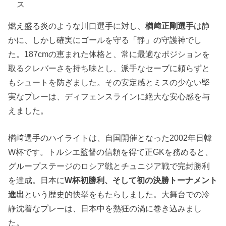
ス
燃え盛る炎のような川口選手に対し、
楢﨑正剛選手
は静
かに、しかし確実にゴールを守る「静」の守護神でし
た。187cmの恵まれた体格と、常に最適なポジションを
取るクレバーさを持ち味とし、派手なセーブに頼らずと
もシュートを防ぎました。その安定感とミスの少ない堅
実なプレーは、ディフェンスラインに絶大な安心感を与
えました。
楢﨑選手のハイライトは、自国開催となった2002年日韓
W杯です。トルシエ監督の信頼を得て正GKを務めると、
グループステージのロシア戦とチュニジア戦で完封勝利
を達成。日本に
W杯初勝利、そして初の決勝トーナメント
進出
という歴史的快挙をもたらしました。大舞台での冷
静沈着なプレーは、日本中を熱狂の渦に巻き込みまし
た。