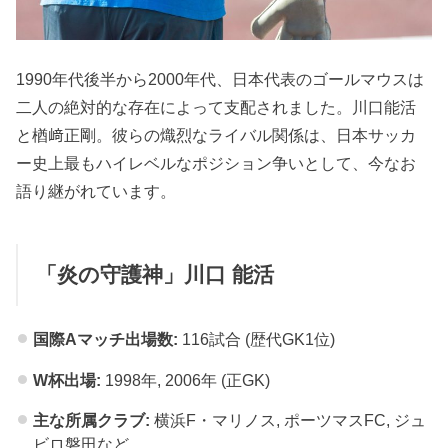
1990年代後半から2000年代、日本代表のゴールマウスは
二人の絶対的な存在によって支配されました。川口能活
と楢﨑正剛。彼らの熾烈なライバル関係は、日本サッカ
ー史上最もハイレベルなポジション争いとして、今なお
語り継がれています。
「炎の守護神」川口 能活
国際Aマッチ出場数:
116試合 (歴代GK1位)
W杯出場:
1998年, 2006年 (正GK)
主な所属クラブ:
横浜F・マリノス, ポーツマスFC, ジュ
ビロ磐田など