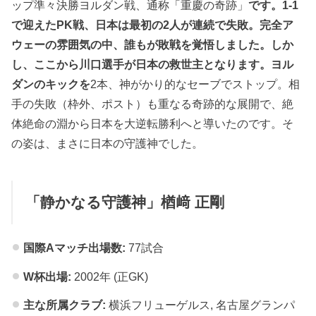
ップ準々決勝ヨルダン戦、通称「重慶の奇跡」
です。1-1
で迎えたPK戦、日本は最初の2人が連続で失敗。完全ア
ウェーの雰囲気の中、誰もが敗戦を覚悟しました。しか
し、ここから川口選手が日本の救世主となります。ヨル
ダンのキックを
2本、神がかり的なセーブでストップ。相
手の失敗（枠外、ポスト）も重なる奇跡的な展開で、絶
体絶命の淵から日本を大逆転勝利へと導いたのです。そ
の姿は、まさに日本の守護神でした。
「静かなる守護神」楢﨑 正剛
国際Aマッチ出場数:
77試合
W杯出場:
2002年 (正GK)
主な所属クラブ:
横浜フリューゲルス, 名古屋グランパ