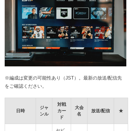
※編成は変更の可能性あり（JST）。最新の放送/配信先
をご確認ください。
対戦
ジャ
大会
日時
カー
放送/配信
★
ンル
名
ド
セビ