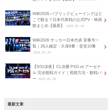
W杯2026 パブリックビューイングはど
こで観る？日本代表戦の公式PV・映画
館まとめ【最新】
2026.05.30
W杯2026 サッカー日本代表 背番号一
覧｜26人確定・久保8番・堂安10番
2026.05.29
【5/31深夜】CL決勝 PSG vs アーセナ
ル 完全観戦ガイド｜視聴方法・観戦バ
ー
2026.05.28
最新文章