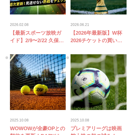
2026.02.08
2026.06.21
【最新スポーツ放映ガ
【2026年最新版】W杯
イド】2/9〜2/22 久保建
2026チケットの買い
英vsレアルマドリー
方・値段・ラストミニ
ド！NBAオールスター
ット販売ガイド｜日本
など注目度抜群の試合
戦の入手方法と観戦方
が続々！
法
2025.10.08
2025.10.08
WOWOWが全豪OPとの
プレミアリーグは映画