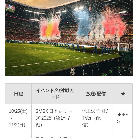
イベント名/対戦カ
日程
放送/配信
★
ード
10/25(土)
SMBC日本シリー
地上波全国 /
★4〜
～
ズ 2025（第1〜7
TVer（配
5
11/2(日)
戦）
信）