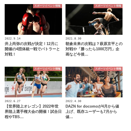
スポーツイベント情報
スポーツイベント情報
2022.9.14
2021.8.30
井上尚弥の次戦が決定！12月に
朝倉未来の次戦は？萩原京平との
開催の4団体統一戦でバトラーと
対戦や「勝ったら1000万円」企
対戦！
画など今後…
スポーツイベント情報
スポーツイベント情報
2022.6.27
2022.4.30
【世界陸上オレゴン】2022年世
DAZN for docomoが4月から値
界陸上選手権大会の開催！試合日
上げ、既存ユーザーも7月から
程やTBS…
値…