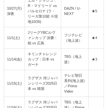
エル・クラシコ：
R・マドリード vs
10/27(月)
DAZN / U-
バルセロナ (ラ・
★5
深夜
NEXT
リーガ第10節 ※現
地10/26)
JリーグYBCルヴ
フジテレビ
11/1(土)
ァンカップ 決勝：
★4
（地上波）
柏 vs 広島
キリンチャレンジ
TBS（地上
11/14(金)
カップ：日本 vs
★3
波）
ガーナ
テレビ朝日
ラグザス 侍ジャパ
系列(地上波)
11/15(土)
ンシリーズ2025日
／Prime
本 vs 韓国
Video
ラグザス 侍ジャパ
TBS（地上
11/16(土)
ンシリーズ2025日
波）／Prime