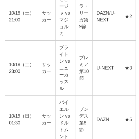
ージ
ラ・
10/18（土）
サッ
ャ vs
リー
DAZN/U-
★2
21:00
カー
マジ
ガ第
NEXT
ョル
9節
カ
ブラ
イト
プレ
ン vs
10/18（土）
サッ
ミア
ニュ
U-NEXT
★3
23:00
カー
第10
ーカ
節
ッス
ル
バイ
エル
ブン
10/19（日）
サッ
ン vs
デス
DAZN
★5
01:30
カー
ドル
第8
トム
節
ント