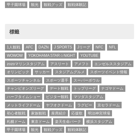
甲子園球場
観光
観戦グッズ
観戦体験記
標籤
1人観戦
AFC
DAZN
J SPORTS
Jリーグ
NFC
NFL
WOWOW
YOKOHAMA STAR☆NIGHT
YOUTUBE
zozoマリンスタジアム
アスリート
アメフト
エンゼルススタジアム
オリンピック
サッカー
スタジアムグルメ
スポーツイベント情報
スポーツチャンネル
スポーツ選手
スーパーボウル
チャンピオンズリーグ
デート観戦
トップリーグ
ナゴヤドーム
ハーフタイムショー
ビジター観戦
マツダスタジアム
メットライフドーム
ヤフオクドーム
ラグビー
京セラドーム
初心者観戦
家族観戦
座席紹介
応援歌
明治神宮球場
札幌ドーム
東京ドーム
楽天生命パーク
横浜スタジアム
甲子園球場
観光
観戦グッズ
観戦体験記