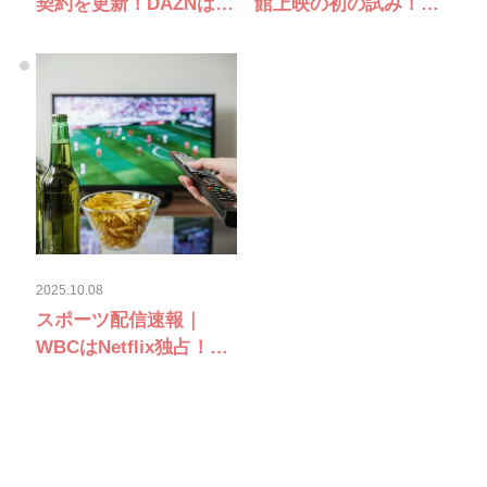
契約を更新！DAZNはバ
館上映の初の試み！
スケ スペインリーグの
MLB、Bリーグなどの最
放映権獲得！【8月29日
新放映動向【8月29日～
～9月4日新着情報まと
9月4日新着情報まと
め】
め】
2025.10.08
スポーツ配信速報｜
WBCはNetflix独占！ブ
ンデス開幕はABEMA無
料生中継｜8/22~29最新