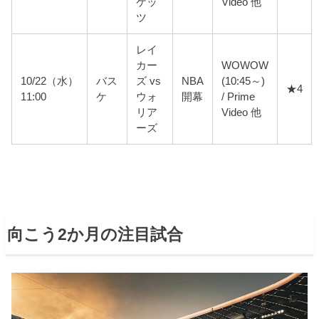
ケッ
Video 他
ツ
レイ
カー
WOWOW
10/22（水）
バス
ズ vs
NBA
(10:45～)
★4
11:00
ケ
ウォ
開幕
/ Prime
リア
Video 他
ーズ
向こう2か月の注目試合