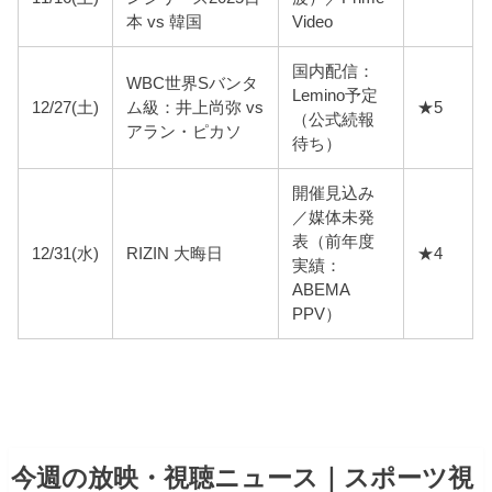
本 vs 韓国
Video
国内配信：
WBC世界Sバンタ
Lemino予定
12/27(土)
ム級：井上尚弥 vs
★5
（公式続報
アラン・ピカソ
待ち）
開催見込み
／媒体未発
表（前年度
12/31(水)
RIZIN 大晦日
★4
実績：
ABEMA
PPV）
今週の放映・視聴ニュース｜スポーツ視