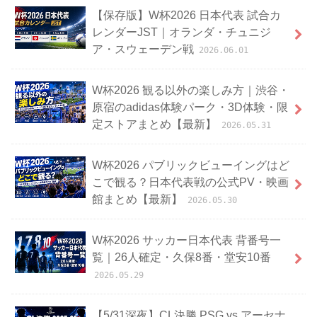
【保存版】W杯2026 日本代表 試合カ
レンダーJST｜オランダ・チュニジ
ア・スウェーデン戦
2026.06.01
W杯2026 観る以外の楽しみ方｜渋谷・
原宿のadidas体験パーク・3D体験・限
定ストアまとめ【最新】
2026.05.31
W杯2026 パブリックビューイングはど
こで観る？日本代表戦の公式PV・映画
館まとめ【最新】
2026.05.30
W杯2026 サッカー日本代表 背番号一
覧｜26人確定・久保8番・堂安10番
2026.05.29
【5/31深夜】CL決勝 PSG vs アーセナ