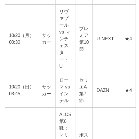
リヴ
ァプ
ール
プレ
vs マ
10/20（月）
サッ
ミア
ンチ
U-NEXT
★4
00:30
カー
第10
ェス
節
タ
ー・
U
ロー
セリ
10/20（日）
サッ
マ vs
エA
DAZN
★4
03:45
カー
イン
第7
テル
節
ALCS
第6
戦：
マリ
ポス