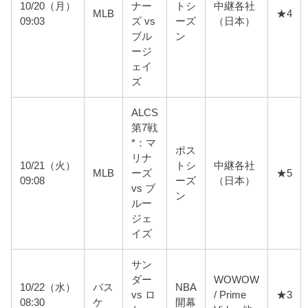
10/20（月）
ナー
トシ
中継各社
MLB
★4
09:03
ズ vs
ーズ
（日本）
ブル
ン
ージ
ェイ
ズ
ALCS
第7戦
*：マ
ポス
リナ
10/21（火）
トシ
中継各社
MLB
ーズ
★5
09:08
ーズ
（日本）
vs ブ
ン
ルー
ジェ
イズ
サン
ダー
WOWOW
10/22（水）
バス
NBA
vs ロ
/ Prime
★3
08:30
ケ
開幕