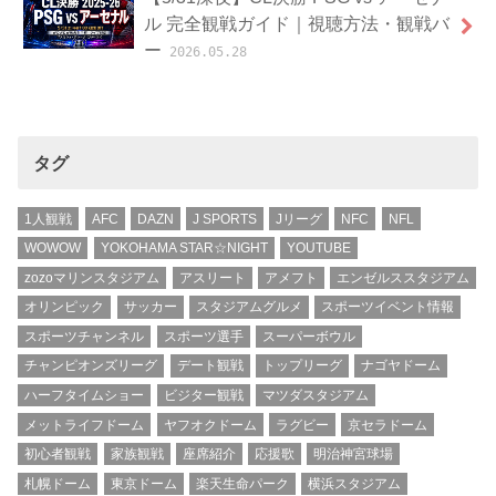
ル 完全観戦ガイド｜視聴方法・観戦バ
ー
2026.05.28
タグ
1人観戦
AFC
DAZN
J SPORTS
Jリーグ
NFC
NFL
WOWOW
YOKOHAMA STAR☆NIGHT
YOUTUBE
zozoマリンスタジアム
アスリート
アメフト
エンゼルススタジアム
オリンピック
サッカー
スタジアムグルメ
スポーツイベント情報
スポーツチャンネル
スポーツ選手
スーパーボウル
チャンピオンズリーグ
デート観戦
トップリーグ
ナゴヤドーム
ハーフタイムショー
ビジター観戦
マツダスタジアム
メットライフドーム
ヤフオクドーム
ラグビー
京セラドーム
初心者観戦
家族観戦
座席紹介
応援歌
明治神宮球場
札幌ドーム
東京ドーム
楽天生命パーク
横浜スタジアム