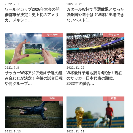
2022.7.1
2022.8.25
ワールドカップ2026年大会の開
カタールW杯で予選敗退となった
催都市が決定！史上初のアメリ
強豪国や選手は？W杯に出場でき
カ、メキシコ…
ないベスト1…
サッカー
サッカー
2021.7.8
2021.11.25
サッカーW杯アジア最終予選の組
W杯最終予選も残り4試合！現在
み合わせが決定！今後の試合日程
のサッカー日本代表の順位、
や同グループ…
2022年の試合…
W杯
W杯
2022.9.13
2022.11.18