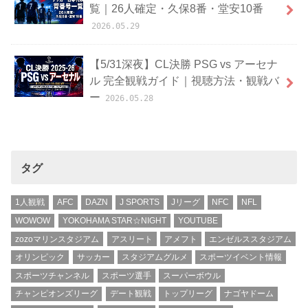
覧｜26人確定・久保8番・堂安10番
2026.05.29
【5/31深夜】CL決勝 PSG vs アーセナ
ル 完全観戦ガイド｜視聴方法・観戦バ
ー
2026.05.28
タグ
1人観戦
AFC
DAZN
J SPORTS
Jリーグ
NFC
NFL
WOWOW
YOKOHAMA STAR☆NIGHT
YOUTUBE
zozoマリンスタジアム
アスリート
アメフト
エンゼルススタジアム
オリンピック
サッカー
スタジアムグルメ
スポーツイベント情報
スポーツチャンネル
スポーツ選手
スーパーボウル
チャンピオンズリーグ
デート観戦
トップリーグ
ナゴヤドーム