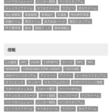
ハーフタイムショー
ビジター観戦
マツダスタジアム
メットライフドーム
ヤフオクドーム
ラグビー
京セラドーム
初心者観戦
家族観戦
座席紹介
応援歌
明治神宮球場
札幌ドーム
東京ドーム
楽天生命パーク
横浜スタジアム
甲子園球場
観光
観戦グッズ
観戦体験記
標籤
1人観戦
AFC
DAZN
J SPORTS
Jリーグ
NFC
NFL
WOWOW
YOKOHAMA STAR☆NIGHT
YOUTUBE
zozoマリンスタジアム
アスリート
アメフト
エンゼルススタジアム
オリンピック
サッカー
スタジアムグルメ
スポーツイベント情報
スポーツチャンネル
スポーツ選手
スーパーボウル
チャンピオンズリーグ
デート観戦
トップリーグ
ナゴヤドーム
ハーフタイムショー
ビジター観戦
マツダスタジアム
メットライフドーム
ヤフオクドーム
ラグビー
京セラドーム