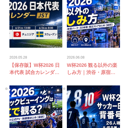
2026.05.28
2026.06.08
【保存版】W杯2026 日
W杯2026 観る以外の楽
本代表 試合カレンダー
しみ方｜渋谷・原宿の
JST｜オランダ・チュニ
adidas体験パーク・3D
ジア・スウェーデン戦
体験・限定ストアまと
め【最新】