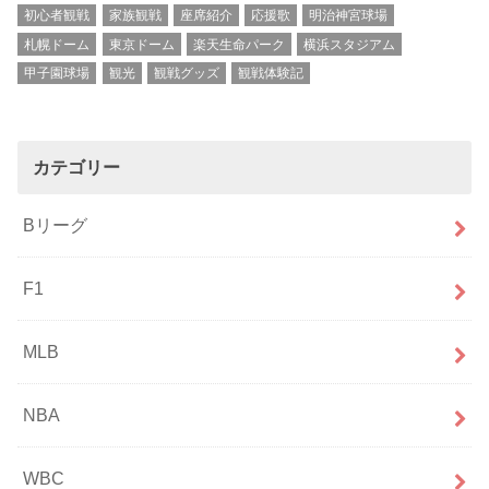
初心者観戦
家族観戦
座席紹介
応援歌
明治神宮球場
札幌ドーム
東京ドーム
楽天生命パーク
横浜スタジアム
甲子園球場
観光
観戦グッズ
観戦体験記
カテゴリー
Bリーグ
F1
MLB
NBA
WBC