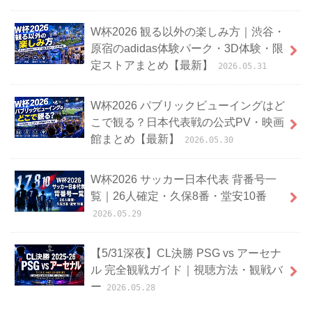
W杯2026 観る以外の楽しみ方｜渋谷・
原宿のadidas体験パーク・3D体験・限
定ストアまとめ【最新】
2026.05.31
W杯2026 パブリックビューイングはど
こで観る？日本代表戦の公式PV・映画
館まとめ【最新】
2026.05.30
W杯2026 サッカー日本代表 背番号一
覧｜26人確定・久保8番・堂安10番
2026.05.29
【5/31深夜】CL決勝 PSG vs アーセナ
ル 完全観戦ガイド｜視聴方法・観戦バ
ー
2026.05.28