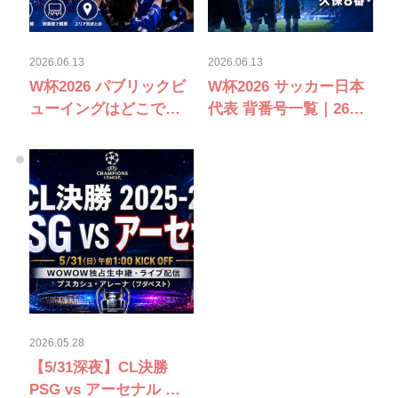
2026.06.13
2026.06.13
W杯2026 パブリックビ
W杯2026 サッカー日本
ューイングはどこで観
代表 背番号一覧｜26人
る？日本代表戦の公式
確定・久保8番・堂安10
PV・映画館まとめ【最
番
新】
2026.05.28
【5/31深夜】CL決勝
PSG vs アーセナル 完