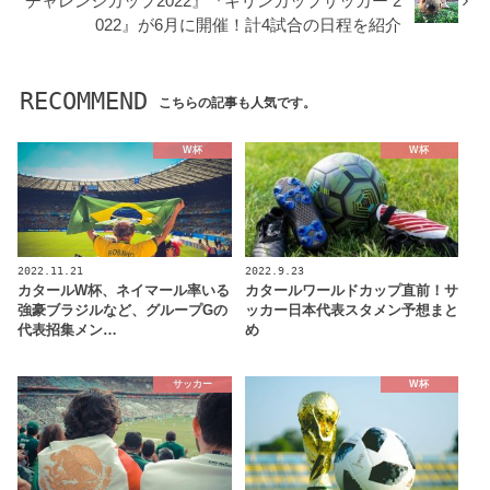
チャレンジカップ2022』『キリンカップサッカー 2
022』が6月に開催！計4試合の日程を紹介
RECOMMEND
こちらの記事も人気です。
W杯
W杯
2022.11.21
2022.9.23
カタールW杯、ネイマール率いる
カタールワールドカップ直前！サ
強豪ブラジルなど、グループGの
ッカー日本代表スタメン予想まと
代表招集メン…
め
サッカー
W杯