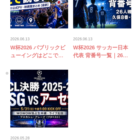
2026.06.13
2026.06.13
W杯2026 パブリックビ
W杯2026 サッカー日本
ューイングはどこで観
代表 背番号一覧｜26人
る？日本代表戦の公式
確定・久保8番・堂安10
PV・映画館まとめ【最
番
新】
2026.05.28