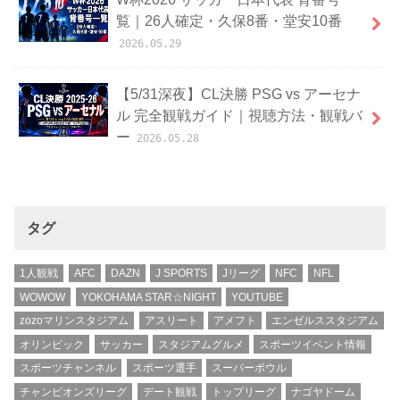
覧｜26人確定・久保8番・堂安10番
2026.05.29
【5/31深夜】CL決勝 PSG vs アーセナ
ル 完全観戦ガイド｜視聴方法・観戦バ
ー
2026.05.28
タグ
1人観戦
AFC
DAZN
J SPORTS
Jリーグ
NFC
NFL
WOWOW
YOKOHAMA STAR☆NIGHT
YOUTUBE
zozoマリンスタジアム
アスリート
アメフト
エンゼルススタジアム
オリンピック
サッカー
スタジアムグルメ
スポーツイベント情報
スポーツチャンネル
スポーツ選手
スーパーボウル
チャンピオンズリーグ
デート観戦
トップリーグ
ナゴヤドーム