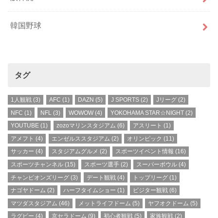
韓国野球
タグ
1人観戦
(3)
AFC
(1)
DAZN
(5)
J SPORTS
(2)
Jリーグ
(2)
NFC
(1)
NFL
(3)
WOWOW
(4)
YOKOHAMA STAR☆NIGHT
(2)
YOUTUBE
(1)
zozoマリンスタジアム
(6)
アスリート
(1)
アメフト
(4)
エンゼルススタジアム
(2)
オリンピック
(11)
サッカー
(4)
スタジアムグルメ
(2)
スポーツイベント情報
(16)
スポーツチャンネル
(15)
スポーツ選手
(2)
スーパーボウル
(4)
チャンピオンズリーグ
(3)
デート観戦
(4)
トップリーグ
(1)
ナゴヤドーム
(2)
ハーフタイムショー
(1)
ビジター観戦
(6)
マツダスタジアム
(46)
メットライフドーム
(5)
ヤフオクドーム
(5)
ラグビー
(4)
京セラドーム
(9)
初心者観戦
(5)
家族観戦
(2)