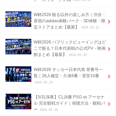
2026.06.01
W杯2026 観る以外の楽しみ方｜渋谷・
原宿のadidas体験パーク・3D体験・限
定ストアまとめ【最新】
2026.05.31
W杯2026 パブリックビューイングはど
こで観る？日本代表戦の公式PV・映画
館まとめ【最新】
2026.05.30
W杯2026 サッカー日本代表 背番号一
覧｜26人確定・久保8番・堂安10番
2026.05.29
【5/31深夜】CL決勝 PSG vs アーセナ
ル 完全観戦ガイド｜視聴方法・観戦バ
ー
2026.05.28