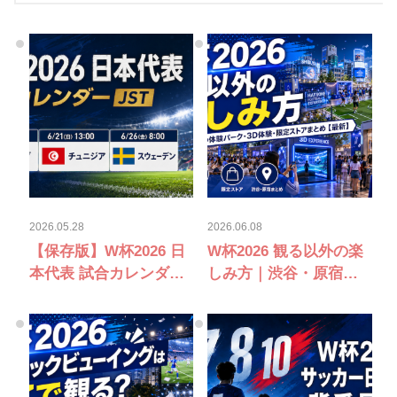
2026.05.28
2026.06.08
【保存版】W杯2026 日
W杯2026 観る以外の楽
本代表 試合カレンダー
しみ方｜渋谷・原宿の
JST｜オランダ・チュニ
adidas体験パーク・3D
ジア・スウェーデン戦
体験・限定ストアまと
め【最新】