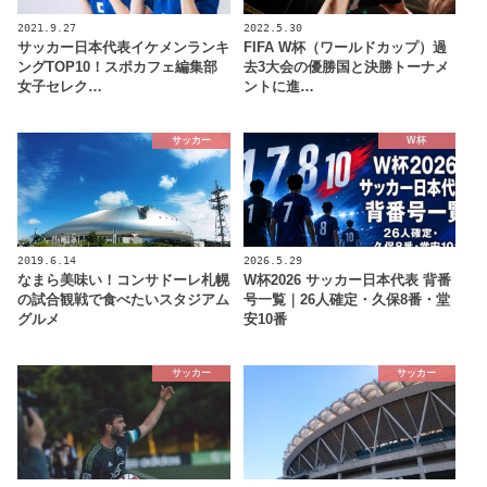
2021.9.27
2022.5.30
サッカー日本代表イケメンランキ
FIFA W杯（ワールドカップ）過
ングTOP10！スポカフェ編集部
去3大会の優勝国と決勝トーナメ
女子セレク…
ントに進…
サッカー
W杯
2019.6.14
2026.5.29
なまら美味い！コンサドーレ札幌
W杯2026 サッカー日本代表 背番
の試合観戦で食べたいスタジアム
号一覧｜26人確定・久保8番・堂
グルメ
安10番
サッカー
サッカー