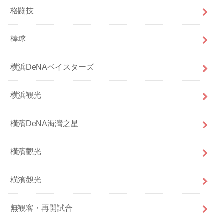
格闘技
棒球
横浜DeNAベイスターズ
横浜観光
橫濱DeNA海灣之星
橫濱觀光
橫濱觀光
無観客・再開試合