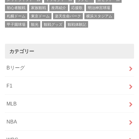
初心者観戦
家族観戦
座席紹介
応援歌
明治神宮球場
札幌ドーム
東京ドーム
楽天生命パーク
横浜スタジアム
甲子園球場
観光
観戦グッズ
観戦体験記
カテゴリー
Bリーグ
F1
MLB
NBA