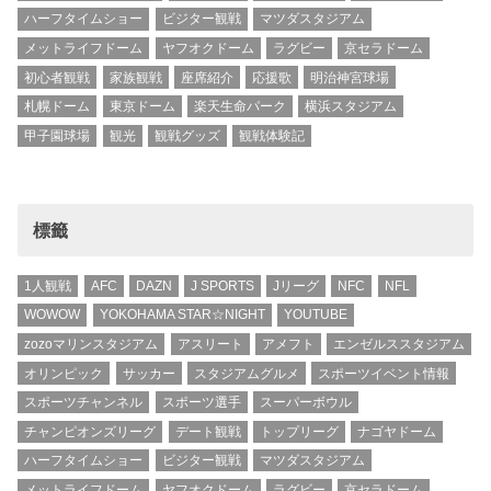
ハーフタイムショー
ビジター観戦
マツダスタジアム
メットライフドーム
ヤフオクドーム
ラグビー
京セラドーム
初心者観戦
家族観戦
座席紹介
応援歌
明治神宮球場
札幌ドーム
東京ドーム
楽天生命パーク
横浜スタジアム
甲子園球場
観光
観戦グッズ
観戦体験記
標籤
1人観戦
AFC
DAZN
J SPORTS
Jリーグ
NFC
NFL
WOWOW
YOKOHAMA STAR☆NIGHT
YOUTUBE
zozoマリンスタジアム
アスリート
アメフト
エンゼルススタジアム
オリンピック
サッカー
スタジアムグルメ
スポーツイベント情報
スポーツチャンネル
スポーツ選手
スーパーボウル
チャンピオンズリーグ
デート観戦
トップリーグ
ナゴヤドーム
ハーフタイムショー
ビジター観戦
マツダスタジアム
メットライフドーム
ヤフオクドーム
ラグビー
京セラドーム