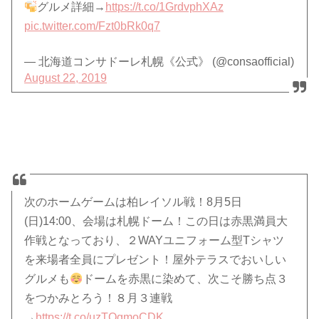
グルメ詳細→
https://t.co/1GrdvphXAz
pic.twitter.com/Fzt0bRk0q7
— 北海道コンサドーレ札幌《公式》 (@consaofficial)
August 22, 2019
次のホームゲームは柏レイソル戦！8月5日
(日)14:00、会場は札幌ドーム！この日は赤黒満員大
作戦となっており、２WAYユニフォーム型Tシャツ
を来場者全員にプレゼント！屋外テラスでおいしい
グルメも
ドームを赤黒に染めて、次こそ勝ち点３
をつかみとろう！８月３連戦
→
https://t.co/uzTOqmoCDK