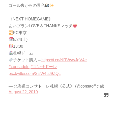
ゴール裏からの景色
《NEXT HOMEGAME》
あいプランLOVE＆THANKSマッチ
FC東京
8/24(土)
13:00
札幌ドーム
チケット購入→
https://t.co/NRWvwJqV4e
#consadole
#コンサドーレ
pic.twitter.com/SEW4uJ9ZQc
— 北海道コンサドーレ札幌《公式》 (@consaofficial)
August 22, 2019