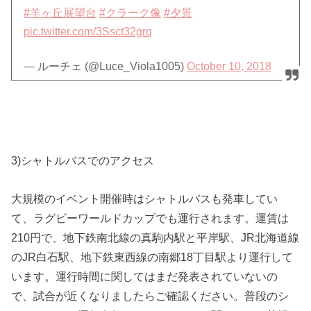
#羊ヶ丘展望台
#クラーク像
#夕景
pic.twitter.com/3Ssct32grq
— ルーチェ (@Luce_Viola1005)
October 10, 2018
3)シャトルバスでのアクセス
大規模のイベント開催時はシャトルバスも発車してい
て、ラグビーワールドカップでも運行されます。運賃は
210円で、地下鉄南北線の真駒内駅と平岸駅、JR北海道線
のJR白石駅、地下鉄東西線の南郷18丁目駅より運行して
います。運行時間に関してはまだ発表されていないの
で、試合が近くなりましたらご確認ください。普段のシ