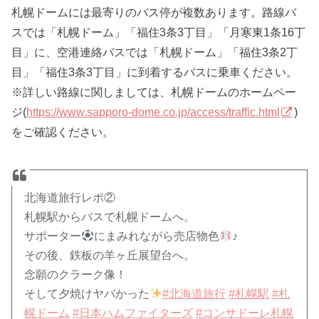
札幌ドームには最寄りのバス停が複数あります。路線バ
スでは「札幌ドーム」「福住3条3丁目」「月寒東1条16丁
目」に、空港連絡バスでは「札幌ドーム」「福住3条2丁
目」「福住3条3丁目」に到着するバスに乗車ください。
※詳しい路線に関しましては、札幌ドームのホームペー
ジ(
https://www.sapporo-dome.co.jp/access/traffic.html
)
をご確認ください。
北海道旅行レポ②
札幌駅からバスで札幌ドームへ。
サポーター
にまみれながら売店物色
♪
その後、鉄板の羊ヶ丘展望台へ。
念願のクラーク像！
そして夕焼けヤバかった
#北海道旅行
#札幌駅
#札
幌ドーム
#日本ハムファイターズ
#コンサドーレ札幌