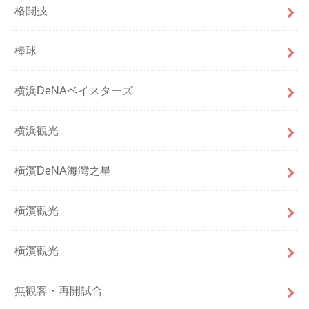
格闘技
棒球
横浜DeNAベイスターズ
横浜観光
橫濱DeNA海灣之星
橫濱觀光
橫濱觀光
無観客・再開試合