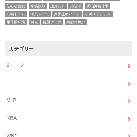
初心者観戦
家族観戦
座席紹介
応援歌
明治神宮球場
札幌ドーム
東京ドーム
楽天生命パーク
横浜スタジアム
甲子園球場
観光
観戦グッズ
観戦体験記
カテゴリー
Bリーグ
F1
MLB
NBA
WBC