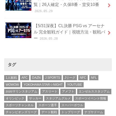
覧｜26人確定・久保8番・堂安10番
2026.05.29
【5/31深夜】CL決勝 PSG vs アーセナ
ル 完全観戦ガイド｜視聴方法・観戦バ
ー
2026.05.28
タグ
1人観戦
AFC
DAZN
J SPORTS
Jリーグ
NFC
NFL
WOWOW
YOKOHAMA STAR☆NIGHT
YOUTUBE
zozoマリンスタジアム
アスリート
アメフト
エンゼルススタジアム
オリンピック
サッカー
スタジアムグルメ
スポーツイベント情報
スポーツチャンネル
スポーツ選手
スーパーボウル
チャンピオンズリーグ
デート観戦
トップリーグ
ナゴヤドーム