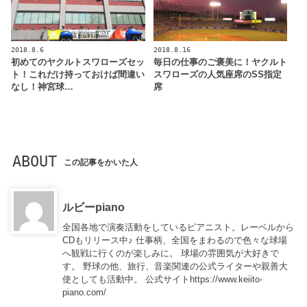
2018.8.6
2018.8.16
初めてのヤクルトスワローズセッ
毎日の仕事のご褒美に！ヤクルト
ト！これだけ持っておけば間違い
スワローズの人気座席のSS指定
なし！神宮球…
席
ABOUT
この記事をかいた人
ルビーpiano
全国各地で演奏活動をしているピアニスト。レーベルから
CDもリリース中♪ 仕事柄、全国をまわるので色々な球場
へ観戦に行くのが楽しみに。 球場の雰囲気が大好きで
す。 野球の他、旅行、音楽関連の公式ライターや親善大
使としても活動中。 公式サイトhttps://www.keiito-
piano.com/