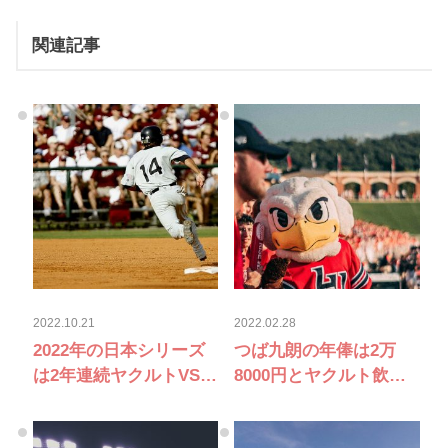
関連記事
2022.10.21
2022.02.28
2022年の日本シリーズ
つば九朗の年俸は2万
は2年連続ヤクルトVSオ
8000円とヤクルト飲み
リックス！放送や日程
放題！？プロ野球マス
について紹介
コットキャラクターの