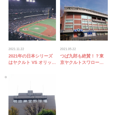
年俸を紹介！
2021.11.22
2021.05.22
2021年の日本シリーズ
つば九郎も絶賛！？東
はヤクルト VS オリック
京ヤクルトスワローズ
ス！どっちがプロ野球
の試合で食べたいスタ
日本一になるか優勝予
ジアムグルメ
想！