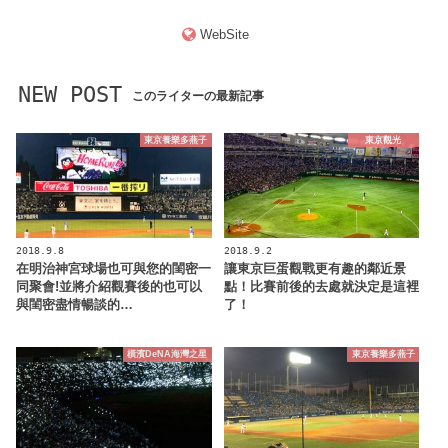
WebSite
NEW POST
このライターの最新記事
東京養樂多燕子
東京觀光
2018.9.8
2018.9.2
在明治神宮球場也可與您的閨密一
讓東京巨蛋觀戰更有趣的鄰近景
同聚會!並將介紹觀賽後的也可以
點！比賽前後的去處就決定是這裡
與閨密盡情暢談的…
了！
橫濱DeNA海灣之星
東京養樂多燕子