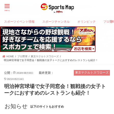
menu
スポーツイベント情報
スポーツチャンネル
オリンピック
プロ野
HOME
プロ野球
東京ヤクルトスワローズ
明治神宮球場で女子同窓会！観戦後の女子トークにおすすめのレストランも紹介！
公開：
最終更新：
東京ヤクルトスワローズ
2018年08月03日
2021年05月24日
明治神宮球場で女子同窓会！観戦後の女子ト
ークにおすすめのレストランも紹介！
お知らせ
以下のサイトもおすすめ