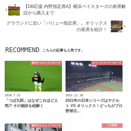
【DB応援 内野指定席A】横浜ベイスターズの座席解
説から購入まで
グラウンドに近い「バリュー指定席」。オリックス
の座席を紹介！
RECOMMEND
こちらの記事も人気です。
東京ヤクルトスワローズ
オリックスバファローズ
2018.7.31
2021.11.18
「つば九郎」はなぜこれほど人
2021年の日本シリーズはヤクル
気!? その秘訣を紐解く
ト VS オリックス！どっちがプロ
野球日…
東京ヤクルトスワローズ
プロ野球