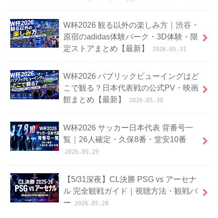
W杯2026 観る以外の楽しみ方｜渋谷・
原宿のadidas体験パーク・3D体験・限
定ストアまとめ【最新】
2026.05.31
W杯2026 パブリックビューイングはど
こで観る？日本代表戦の公式PV・映画
館まとめ【最新】
2026.05.30
W杯2026 サッカー日本代表 背番号一
覧｜26人確定・久保8番・堂安10番
2026.05.29
【5/31深夜】CL決勝 PSG vs アーセナ
ル 完全観戦ガイド｜視聴方法・観戦バ
ー
2026.05.28