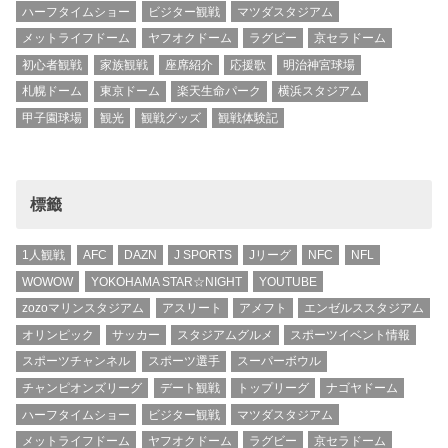
ハーフタイムショー
ビジター観戦
マツダスタジアム
メットライフドーム
ヤフオクドーム
ラグビー
京セラドーム
初心者観戦
家族観戦
座席紹介
応援歌
明治神宮球場
札幌ドーム
東京ドーム
楽天生命パーク
横浜スタジアム
甲子園球場
観光
観戦グッズ
観戦体験記
標籤
1人観戦
AFC
DAZN
J SPORTS
Jリーグ
NFC
NFL
WOWOW
YOKOHAMA STAR☆NIGHT
YOUTUBE
zozoマリンスタジアム
アスリート
アメフト
エンゼルススタジアム
オリンピック
サッカー
スタジアムグルメ
スポーツイベント情報
スポーツチャンネル
スポーツ選手
スーパーボウル
チャンピオンズリーグ
デート観戦
トップリーグ
ナゴヤドーム
ハーフタイムショー
ビジター観戦
マツダスタジアム
メットライフドーム
ヤフオクドーム
ラグビー
京セラドーム