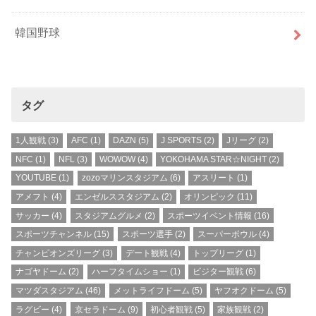
韓国野球
タグ
1人観戦
(3)
AFC
(1)
DAZN
(5)
J SPORTS
(2)
Jリーグ
(2)
NFC
(1)
NFL
(3)
WOWOW
(4)
YOKOHAMA STAR☆NIGHT
(2)
YOUTUBE
(1)
zozoマリンスタジアム
(6)
アスリート
(1)
アメフト
(4)
エンゼルススタジアム
(2)
オリンピック
(11)
サッカー
(4)
スタジアムグルメ
(2)
スポーツイベント情報
(16)
スポーツチャンネル
(15)
スポーツ選手
(2)
スーパーボウル
(4)
チャンピオンズリーグ
(3)
デート観戦
(4)
トップリーグ
(1)
ナゴヤドーム
(2)
ハーフタイムショー
(1)
ビジター観戦
(6)
マツダスタジアム
(46)
メットライフドーム
(5)
ヤフオクドーム
(5)
ラグビー
(4)
京セラドーム
(9)
初心者観戦
(5)
家族観戦
(2)